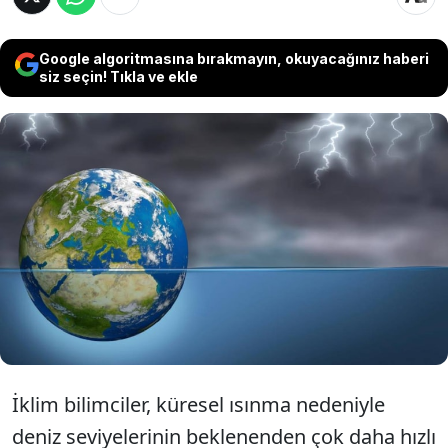
Google algoritmasına bırakmayın, okuyacağınız haberi
siz seçin! Tıkla ve ekle
Yüzyılın sonuna kadar yükselen deniz suları
nedeniyle milyonlarca insanın yaşadığı
mega kentler ve ada devletleri tamamen
sular altında kalma riskiyle karşı karşıya.
İklim bilimciler, küresel ısınma nedeniyle
deniz seviyelerinin beklenenden çok daha hızlı