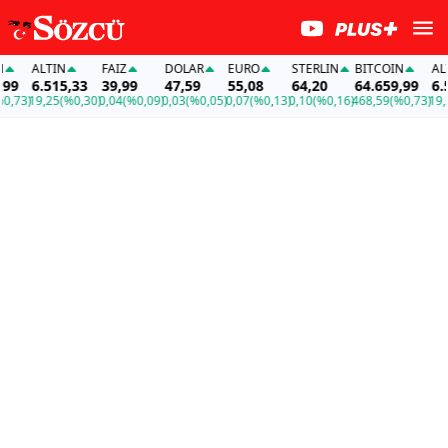
ALTIN
FAİZ
DOLAR
EURO
STERLIN
BITCOIN
ALTI
9
6.515,33
39,99
47,59
55,08
64,20
64.659,99
6.51
73)
19,25
(%0,30)
0,04
(%0,09)
0,03
(%0,05)
0,07
(%0,13)
0,10
(%0,16)
468,59
(%0,73)
19,25