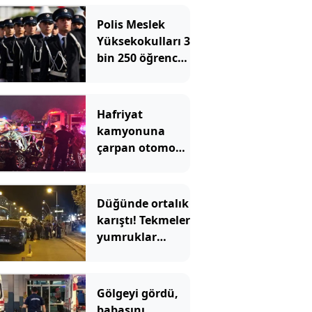
Polis Meslek
Yüksekokulları 3
bin 250 öğrenci
alacak! İşte
aranan şartlar
Hafriyat
kamyonuna
çarpan otomobil
hurdaya döndü
Düğünde ortalık
karıştı! Tekmeler
yumruklar
havada uçuştu
Gölgeyi gördü,
babasını