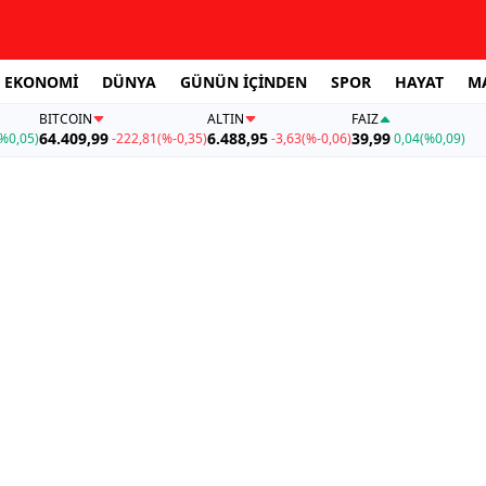
EKONOMİ
DÜNYA
GÜNÜN İÇİNDEN
SPOR
HAYAT
M
BITCOIN
ALTIN
FAİZ
64.409,99
6.488,95
39,99
%0,05)
-222,81
(%-0,35)
-3,63
(%-0,06)
0,04
(%0,09)