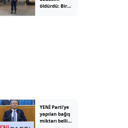
öldürdü: Bir
anlık hata
faciaya dönüştü
YENİ Parti’ye
yapılan bağış
miktarı belli
oldu