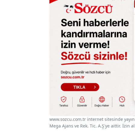
www.sozcu.com.tr internet sitesinde yayınla
Mega Ajans ve Rek. Tic. A.Ş'ye aittir. İzin