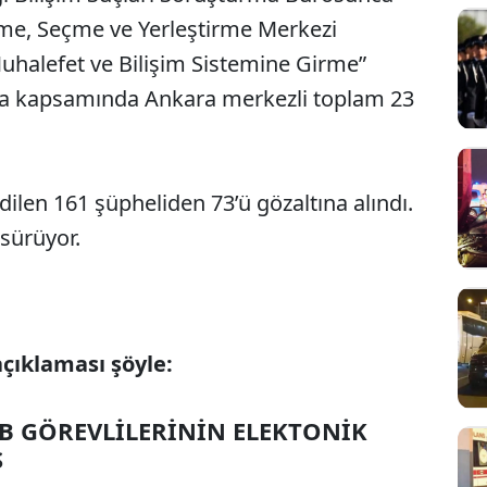
çme, Seçme ve Yerleştirme Merkezi
halefet ve Bilişim Sistemine Girme”
ma kapsamında Ankara merkezli toplam 23
len 161 şüpheliden 73’ü gözaltına alındı.
 sürüyor.
açıklaması şöyle:
EB GÖREVLİLERİNİN ELEKTONİK
Ş