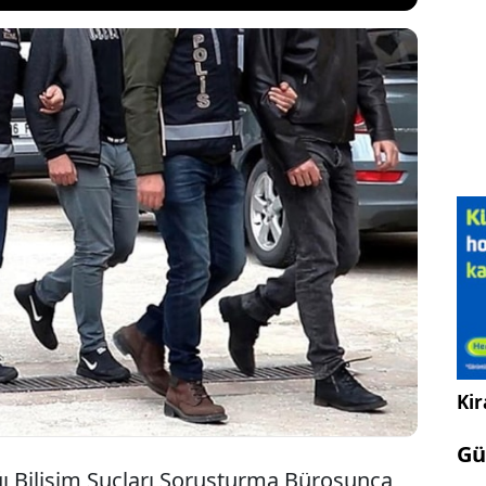
et Başsavcılığı tarafından Ankara merkezli
 yapılan operasyon sonucunda “Resmi Belgede
me, Seçme ve Yerleştirme Merkezi Hizmetleri
a Muhalefet ve Bilişim Sistemine Girme”
işi gözaltına alındı.
Kir
Gü
ı Bilişim Suçları Soruşturma Bürosunca