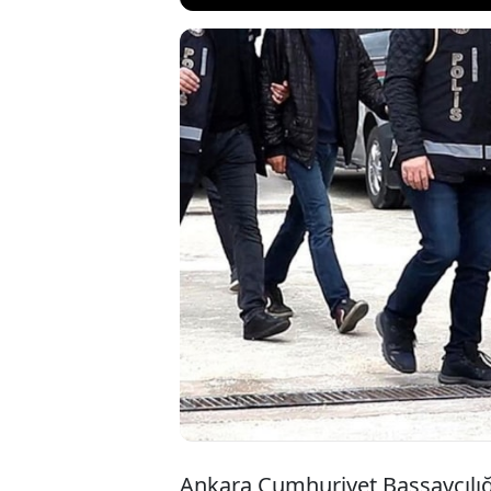
Ankara Cumhuriy
toplam 23 ilde
Sahtecilik, Ölç
Hakkında Kanun
suçlarından 73 k
Ankara Cumhuriyet Başsavcılığ