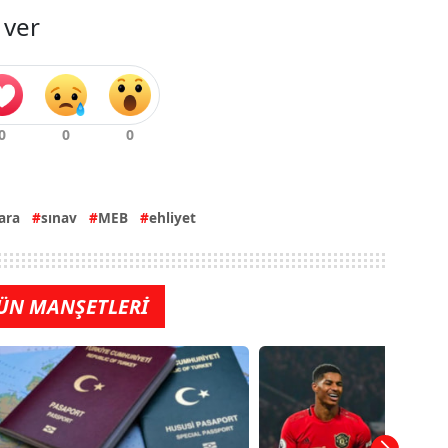
 ver
ara
sınav
MEB
ehliyet
ÜN MANŞETLERİ