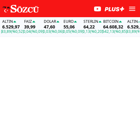
LTIN
FAİZ
DOLAR
EURO
STERLIN
BITCOIN
ALTIN
.529,97
39,99
47,60
55,06
64,22
64.608,32
6.529,97
,89
(%0,52)
0,04
(%0,09)
0,03
(%0,06)
0,05
(%0,09)
0,13
(%0,20)
542,13
(%0,85)
33,89
(%0,