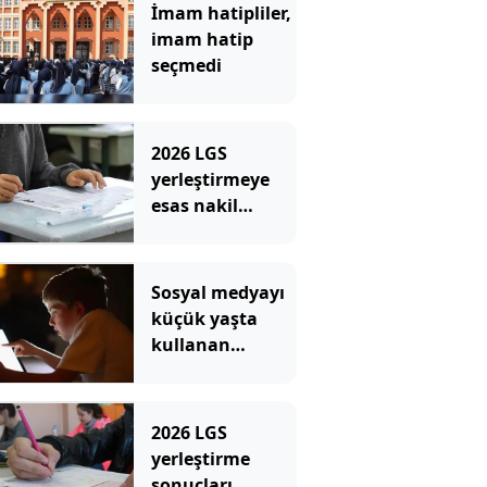
İmam hatipliler,
imam hatip
seçmedi
2026 LGS
yerleştirmeye
esas nakil
başvurusu:
Nasıl ve nereden
yapılır?
Sosyal medyayı
küçük yaşta
kullanan
çocuklar bazı
derslerde daha
başarısız
2026 LGS
olabiliyor
yerleştirme
sonuçları