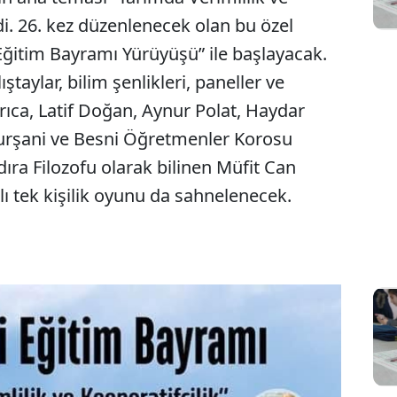
ndi. 26. kez düzenlenecek olan bu özel
ğitim Bayramı Yürüyüşü” ile başlayacak.
ştaylar, bilim şenlikleri, paneller ve
ıca, Latif Doğan, Aynur Polat, Haydar
urşani ve Besni Öğretmenler Korosu
ıra Filozofu olarak bilinen Müfit Can
dlı tek kişilik oyunu da sahnelenecek.