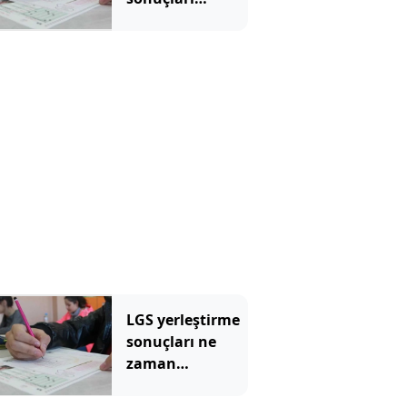
erişime açıldı:
İşte MEB LGS
tercih sonuçları
sorgulama
ekranı
LGS yerleştirme
sonuçları ne
zaman
açıklanacak, 5