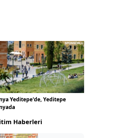
ya Yeditepe'de, Yeditepe
nyada
itim Haberleri