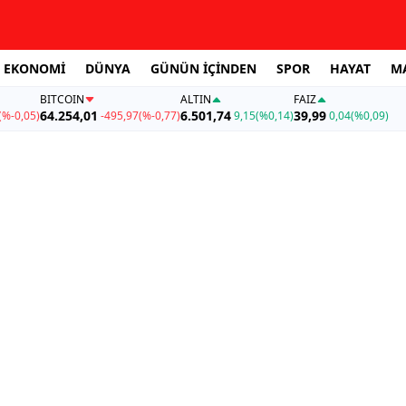
EKONOMİ
DÜNYA
GÜNÜN İÇİNDEN
SPOR
HAYAT
M
BITCOIN
ALTIN
FAİZ
64.254,01
6.501,74
39,99
(%-0,05)
-495,97
(%-0,77)
9,15
(%0,14)
0,04
(%0,09)