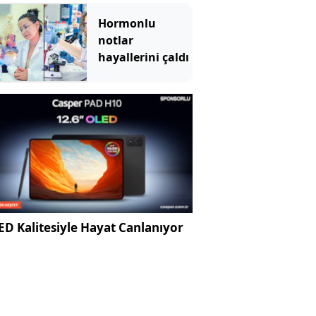
Ağustos 2026
Çarşamba günü
Hormonlu
mü?
notlar
hayallerini çaldı
D Kalitesiyle Hayat Canlanıyor