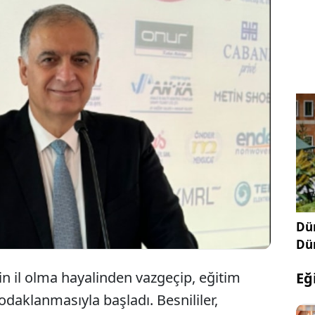
Besni ilçesinde, yüksekokula kavuşma hayaliyle
ye, tam 26 yıldır "Besni Eğitim Bayramı" olarak
u yıl, 27-29 Eylül 2024 tarihlerinde gerçekleşecek
Besni halkı için büyük bir anlam taşıyor.
Dün
Dü
nin il olma hayalinden vazgeçip, eğitim
Eğ
daklanmasıyla başladı. Besnililer,