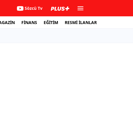
Sözcü Tv
AGAZİN
FİNANS
EĞİTİM
RESMİ İLANLAR