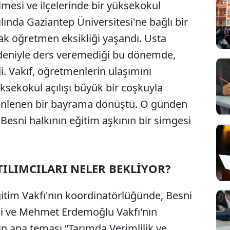
ilmesi ve ilçelerinde bir yüksekokul
ılında Gaziantep Üniversitesi'ne bağlı bir
ak öğretmen eksikliği yaşandı. Usta
edeniyle ders veremediği bu dönemde,
i. Vakıf, öğretmenlerin ulaşımını
sekokul açılışı büyük bir coşkuyla
üzenlenen bir bayrama dönüştü. O günden
Besni halkının eğitim aşkının bir simgesi
ILIMCILARI NELER BEKLİYOR?
itim Vakfı'nın koordinatörlüğünde, Besni
si ve Mehmet Erdemoğlu Vakfı'nın
lın ana teması “Tarımda Verimlilik ve