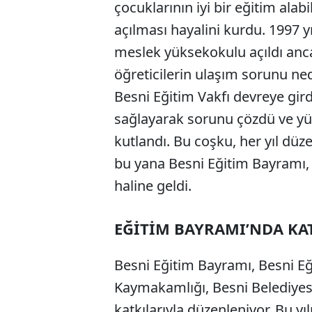
çocuklarının iyi bir eğitim alab
açılması hayalini kurdu. 1997 y
meslek yüksekokulu açıldı anc
öğreticilerin ulaşım sorunu n
Besni Eğitim Vakfı devreye gird
sağlayarak sorunu çözdü ve yük
kutlandı. Bu coşku, her yıl d
bu yana Besni Eğitim Bayramı, 
haline geldi.
EĞİTİM BAYRAMI’NDA KAT
Besni Eğitim Bayramı, Besni Eğ
Kaymakamlığı, Besni Belediye
katkılarıyla düzenleniyor. Bu yı