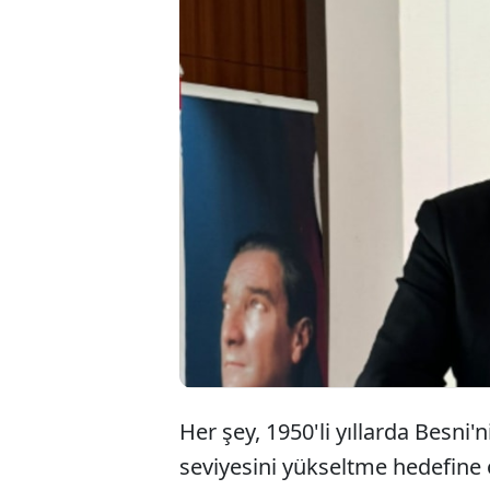
Adıyaman'ın 
başlayan hika
kutlanıyor. B
olan bayram, 
Her şey, 1950'li yıllarda Besni'
seviyesini yükseltme hedefine o