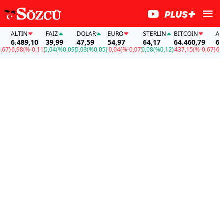
ALTIN
FAİZ
DOLAR
EURO
STERLIN
BITCOIN
ALTI
6.489,10
39,99
47,59
54,97
64,17
64.460,79
6.48
)
-6,98
(%-0,11)
0,04
(%0,09)
0,03
(%0,05)
-0,04
(%-0,07)
0,08
(%0,12)
-437,15
(%-0,67)
-6,98