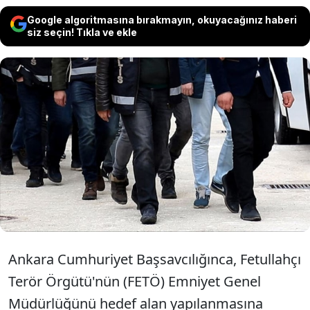
Google algoritmasına bırakmayın, okuyacağınız haberi
siz seçin! Tıkla ve ekle
FETÖ/PYD soruşturması kapsamında
28 ilde düzenlenen operasyonlarda
kamu görevlisi 44 kişi gözaltına alındı.
Ankara Cumhuriyet Başsavcılığınca, Fetullahçı
Terör Örgütü'nün (FETÖ) Emniyet Genel
Müdürlüğünü hedef alan yapılanmasına