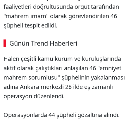
faaliyetleri doğrultusunda örgüt tarafından
"mahrem imam" olarak görevlendirilen 46
şüpheli tespit edildi.
Günün Trend Haberleri
00:02
/ 09:08
Halen çeşitli kamu kurum ve kuruluşlarında
Sesi Aç
aktif olarak çalıştıkları anlaşılan 46 "emniyet
mahrem sorumlusu" şüphelinin yakalanması
adına Ankara merkezli 28 ilde eş zamanlı
operasyon düzenlendi.
Operasyonlarda 44 şüpheli gözaltına alındı.