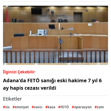
İlginizi Çekebilir
Adana'da FETÖ sanığı eski hakime 7 yıl 6
ay hapis cezası verildi
Etiketler
sis
emniyet
savcı
kaza
FETÖ
operasyon
zam