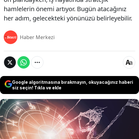
hamlelerin önemi artıyor. Bugün atacağınız
her adım, gelecekteki yönünüzü belirleyebilir.
Haber Merkezi
Google algoritmasına bırakmayın, okuyacağınız haberi
siz seçin! Tıkla ve ekle
28 Mayıs 2025 Çarşamba günü gökyüzü, burçlara
duygusal derinlikler, ani kararlar ve yeni başlangıçlar
sunuyor. Ay’ın Akrep burcundaki seyri, sezgisel
farkındalığı artırırken gizli kalan duyguların yüzeye
çıkmasına neden olabilir. Merkür ve Uranüs’ün