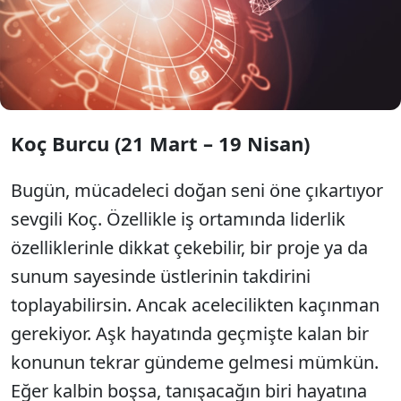
etkisiyle bazı burçlar sürpriz kararlar alırken, bazıları
ise içsel dönüşüm yaşayacak. Aşk hayatında
kıskançlık ve tutku ön plandayken, iş hayatında
stratejik hamlelerin önemi artıyor. Bugün atacağınız
her adım, gelecekteki yönünüzü belirleyebilir.
Koç Burcu (21 Mart – 19 Nisan)
Bugün, mücadeleci doğan seni öne çıkartıyor
sevgili Koç. Özellikle iş ortamında liderlik
özelliklerinle dikkat çekebilir, bir proje ya da
sunum sayesinde üstlerinin takdirini
toplayabilirsin. Ancak acelecilikten kaçınman
gerekiyor. Aşk hayatında geçmişte kalan bir
konunun tekrar gündeme gelmesi mümkün.
Eğer kalbin boşsa, tanışacağın biri hayatına