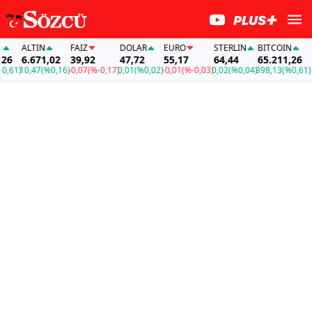
ALTIN
FAİZ
DOLAR
EURO
STERLIN
BITCOIN
AL
6
6.671,02
39,92
47,72
55,17
64,44
65.211,26
6.
61)
10,47
(%0,16)
-0,07
(%-0,17)
0,01
(%0,02)
-0,01
(%-0,03)
0,02
(%0,04)
398,13
(%0,61)
10,