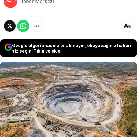
Haber Merkezi
Google algoritmasına bırakmayın, okuyacağınız haberi
siz seçin! Tıkla ve ekle
ABD'nin Nevada eyaletindeki Pilot Mountain
tungsten madeni projesi, ön fizibilite sonrası
dikkat çekici bir karar aşamasına geldi.
Guardian Metal Resources şirketi, koşullar
uygun olursa ayrıntılı fizibiliteyi atlayıp
doğrudan inşaata geçmeyi değerlendirdiğini
açıkladı.