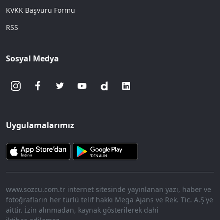
KVKK Başvuru Formu
RSS
Sosyal Medya
Uygulamalarımız
www.sozcu.com.tr internet sitesinde yayınlanan yazı, haber ve
fotoğrafların her türlü telif hakkı Mega Ajans ve Rek. Tic. A.Ş'ye
aittir. İzin alınmadan, kaynak gösterilerek dahi