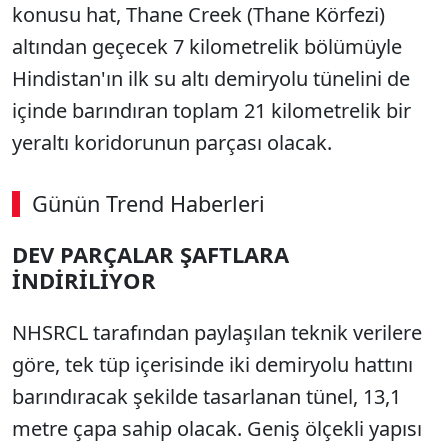
konusu hat, Thane Creek (Thane Körfezi)
altından geçecek 7 kilometrelik bölümüyle
Hindistan'ın ilk su altı demiryolu tünelini de
içinde barındıran toplam 21 kilometrelik bir
yeraltı koridorunun parçası olacak.
Günün Trend Haberleri
00:02
/ 02:14
DEV PARÇALAR ŞAFTLARA
Sesi Aç
İNDİRİLİYOR
NHSRCL tarafından paylaşılan teknik verilere
göre, tek tüp içerisinde iki demiryolu hattını
barındıracak şekilde tasarlanan tünel, 13,1
metre çapa sahip olacak. Geniş ölçekli yapısı