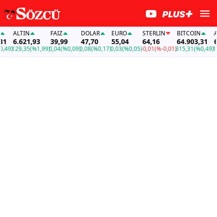
ALTIN
FAİZ
DOLAR
EURO
STERLIN
BITCOIN
ALT
6.621,93
39,99
47,70
55,04
64,16
64.903,31
6.6
9)
129,35
(%1,99)
0,04
(%0,09)
0,08
(%0,17)
0,03
(%0,05)
-0,01
(%-0,01)
315,31
(%0,49)
129