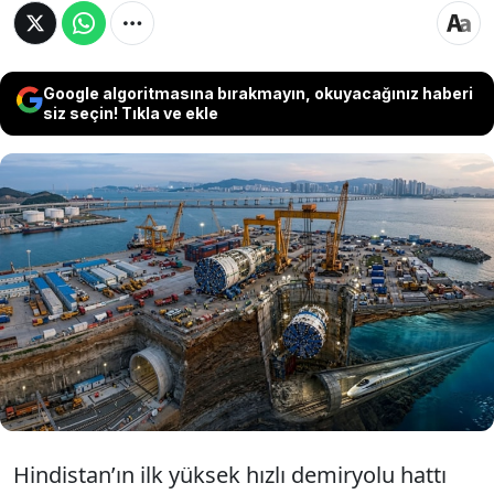
Google algoritmasına bırakmayın, okuyacağınız haberi
siz seçin! Tıkla ve ekle
Hindistan’ın ilk yüksek hızlı demiryolu hattı
olan Mumbai–Ahmedabad projesinin
Maharashtra'daki yeraltı tünel inşaatında, yer
seviyesinin 114 metre altına kadar inecek iki
dev tünel açma makinesinin (TBM) kurulum
sürecine geçildi.
Hindistan’ın ilk yüksek hızlı demiryolu hattı