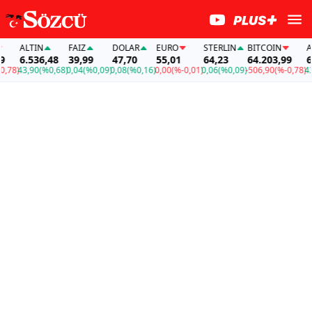
ALTIN
FAİZ
DOLAR
EURO
STERLIN
BITCOIN
AL
6.536,48
39,99
47,70
55,01
64,23
64.203,99
6.
78)
43,90
(%0,68)
0,04
(%0,09)
0,08
(%0,16)
0,00
(%-0,01)
0,06
(%0,09)
-506,90
(%-0,78)
43,