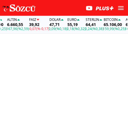
ALTIN
FAİZ
DOLAR
EURO
STERLIN
BITCOIN
ALT
6.660,55
39,92
47,71
55,19
64,41
65.106,00
6.6
5)
167,96
(%2,59)
-0,07
(%-0,17)
0,09
(%0,18)
0,18
(%0,32)
0,24
(%0,38)
159,99
(%0,25)
167,