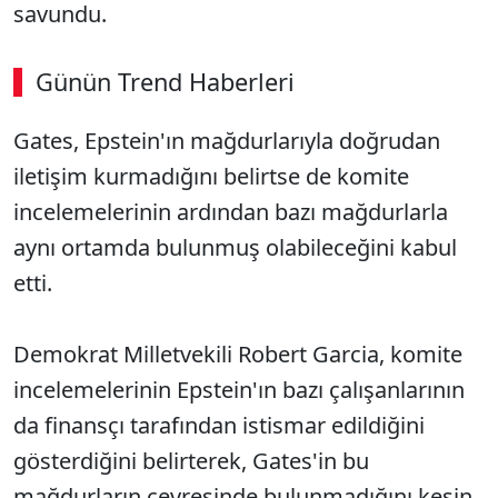
savundu.
Günün Trend Haberleri
00:02
/ 08:06
Gates, Epstein'ın mağdurlarıyla doğrudan
Sesi Aç
iletişim kurmadığını belirtse de komite
incelemelerinin ardından bazı mağdurlarla
aynı ortamda bulunmuş olabileceğini kabul
etti.
Demokrat Milletvekili Robert Garcia, komite
incelemelerinin Epstein'ın bazı çalışanlarının
da finansçı tarafından istismar edildiğini
gösterdiğini belirterek, Gates'in bu
mağdurların çevresinde bulunmadığını kesin