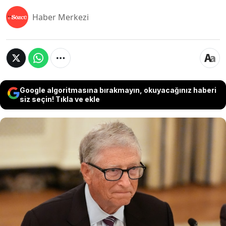
Haber Merkezi
Google algoritmasına bırakmayın, okuyacağınız haberi
siz seçin! Tıkla ve ekle
ABD Temsilciler Meclisi Gözetim Komitesi,
milyarder Bill Gates ve Jeffrey Epstein'ın eski
asistanı Lesley Groff'un kapalı kapılar ardında
verdikleri ifadelerin tutanaklarını yayınladı. Gates,
Epstein ile ilişkisinin profesyonel düzeyde
kaldığını belirtirken, finansçının mağdurlarıyla
aynı ortamda bulunmuş olabileceğini kabul etti.