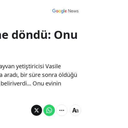
ine döndü: Onu
an yetiştiricisi Vasile
ca aradı, bir süre sonra öldüğü
eliriverdi... Onu evinin