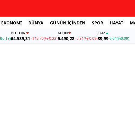
EKONOMİ
DÜNYA
GÜNÜN İÇİNDEN
SPOR
HAYAT
M
BITCOIN
ALTIN
FAİZ
64.589,31
6.490,28
39,99
%0,13)
-142,70
(%-0,22)
-5,81
(%-0,09)
0,04
(%0,09)