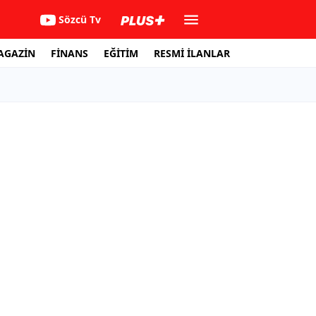
Sözcü Tv
AGAZİN
FİNANS
EĞİTİM
RESMİ İLANLAR