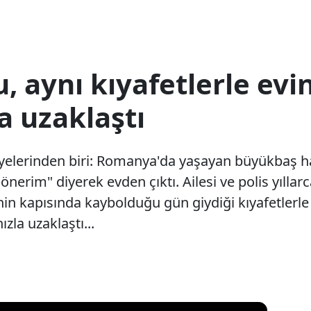
u, aynı kıyafetlerle ev
la uzaklaştı
yelerinden biri: Romanya'da yaşayan büyükbaş hayv
nerim" diyerek evden çıktı. Ailesi ve polis yıllar
nin kapısında kaybolduğu gün giydiği kıyafetlerle b
zla uzaklaştı...