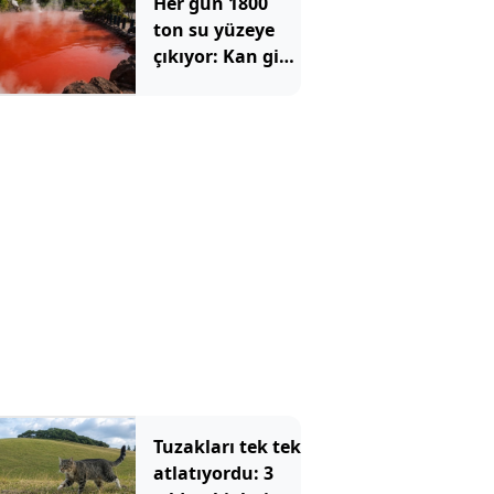
Her gün 1800
kaybolmamış
ton su yüzeye
çıkıyor: Kan gibi
görünüyor,
sıcaklığı 78
dereceyi buluyor
Tuzakları tek tek
atlatıyordu: 3