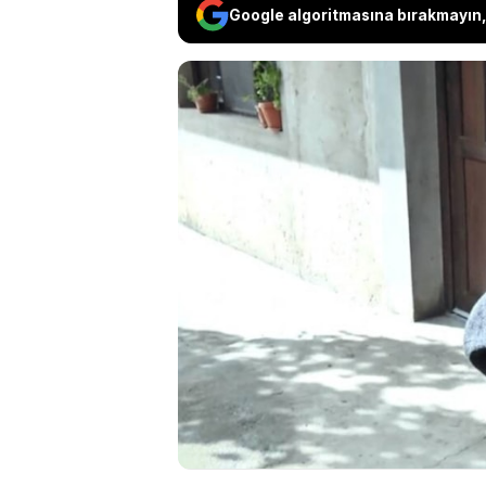
Google algoritmasına bırakmayın, 
Modern tarihin en g
büyükbaş hayvan yeti
dönerim" diyerek evde
sonra öldüğü varsay
gün giydiği kıyafetle
otomobil ise hızla uz