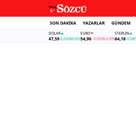
SON DAKİKA
YAZARLAR
GÜNDEM
DOLAR
EURO
STERLIN
47,59
54,96
64,18
0,03
(%0,05)
-0,05
(%-0,09)
0,08
(