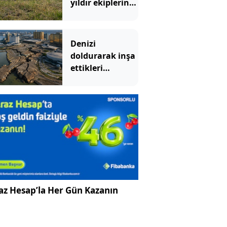
yıldır ekiplerin
peşinde olduğu
kedi yakalandı
Denizi
doldurarak inşa
ettikleri
yerleşim bölgesi
çökmeye başladı
az Hesap’la Her Gün Kazanın