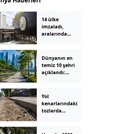
nya Haberleri
14 ülke
imzaladı,
aralarında
Türkiye’de var
Dünyanın en
temiz 10 şehri
açıklandı:
Sokaklarında
çöp görmek
neredeyse
Yol
imkansız
kenarlarındaki
tozlarda
keşfedildi:
Onlarca yıl
sonra bile