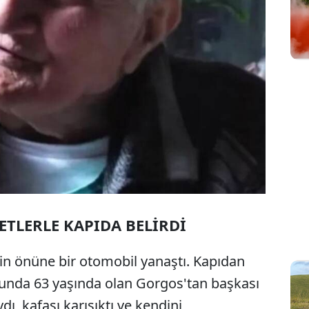
ETLERLE KAPIDA BELİRDİ
nin önüne bir otomobil yanaştı. Kapıdan
ğunda 63 yaşında olan Gorgos'tan başkası
dı, kafası karışıktı ve kendini