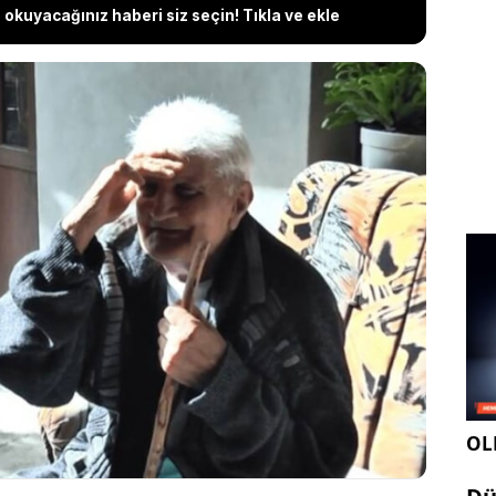
okuyacağınız haberi siz seçin! Tıkla ve ekle
izemli hikayelerinden biri: Romanya'da yaşayan
ştiricisi Vasile Gorgos, 1991'de "Bir-iki güne
n çıktı. Ailesi ve polis yıllarca aradı, bir süre
ıldı. Gorgos, 2021'de evinin kapısında kaybolduğu
rle beliriverdi... Onu evinin kapısına bırakan
aklaştı...
OLE