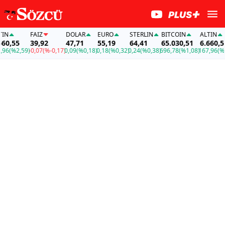
FAİZ
DOLAR
EURO
STERLIN
BITCOIN
ALTIN
,55
39,92
47,71
55,19
64,41
65.030,51
6.660,55
(%2,59)
-0,07
(%-0,17)
0,09
(%0,18)
0,18
(%0,32)
0,24
(%0,38)
696,78
(%1,08)
167,96
(%2,59