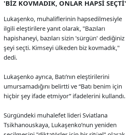
'BİZ KOVMADIK, ONLAR HAPSİ SEÇTİ'
Lukaşenko, muhaliflerinin hapsedilmesiyle
ilgili eleştirilere yanıt olarak, "Bazıları
hapishaneyi, bazıları sizin 'sürgün' dediğiniz
şeyi seçti. Kimseyi ülkeden biz kovmadık,"
dedi.
Lukaşenko ayrıca, Batı’nın eleştirilerini
umursamadığını belirtti ve “Batı benim için
hiçbir şey ifade etmiyor” ifadelerini kullandı.
Sürgündeki muhalefet lideri Sviatlana
Tsikhanouskaya, Lukaşenko’nun yeniden
seçilmesini "diktatörler için bir ritüel" olarak