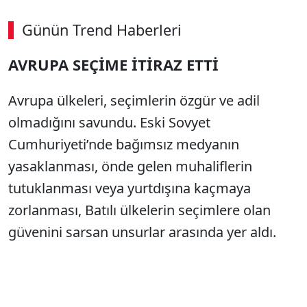
Günün Trend Haberleri
00:02
/ 08:15
AVRUPA SEÇİME İTİRAZ ETTİ
Sesi Aç
Avrupa ülkeleri, seçimlerin özgür ve adil
olmadığını savundu. Eski Sovyet
Cumhuriyeti’nde bağımsız medyanın
yasaklanması, önde gelen muhaliflerin
tutuklanması veya yurtdışına kaçmaya
zorlanması, Batılı ülkelerin seçimlere olan
güvenini sarsan unsurlar arasında yer aldı.