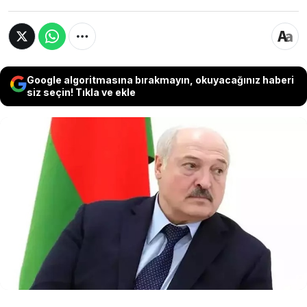
Google algoritmasına bırakmayın, okuyacağınız haberi
siz seçin! Tıkla ve ekle
Belarus lideri Aleksandr Lukaşenko, tartışmalı
seçimlerde oyların yüzde 86.8’ini alarak 31 yıllık
iktidarını uzattı. Avrupa ülkeleri, seçimlerin adil
olmadığını belirterek sonucu kınadı. Lukaşenko,
eleştirileri reddederken, sürgündeki muhalif lider
Sviatlana Tsikhanouskaya seçimi "diktatörler için
bir ritüel" olarak tanımladı.