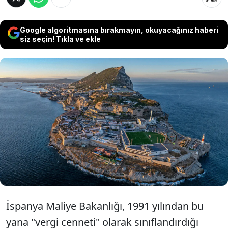
Google algoritmasına bırakmayın, okuyacağınız haberi
siz seçin! Tıkla ve ekle
İspanya Maliye Bakanlığı, 1991 yılından bu
yana "vergi cenneti" olarak sınıflandırdığı
Cebelitarık’ı "iş birliği yapılmayan bölgeler"
listesinden çıkarmaya hazırlanıyor.
İspanya Maliye Bakanlığı, 1991 yılından bu
yana "vergi cenneti" olarak sınıflandırdığı