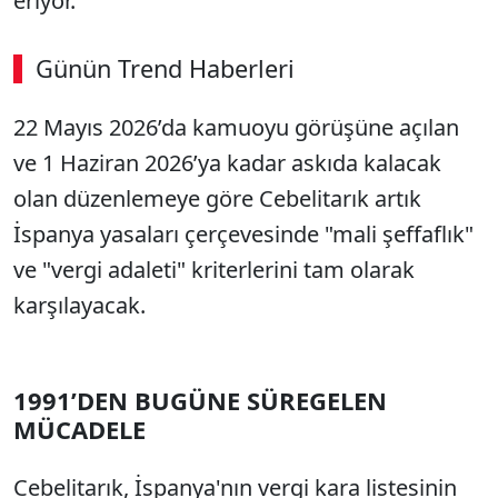
eriyor.
Günün Trend Haberleri
00:02
/ 02:14
22 Mayıs 2026’da kamuoyu görüşüne açılan
Sesi Aç
ve 1 Haziran 2026’ya kadar askıda kalacak
olan düzenlemeye göre Cebelitarık artık
İspanya yasaları çerçevesinde "mali şeffaflık"
ve "vergi adaleti" kriterlerini tam olarak
karşılayacak.
1991’DEN BUGÜNE SÜREGELEN
MÜCADELE
Cebelitarık, İspanya'nın vergi kara listesinin