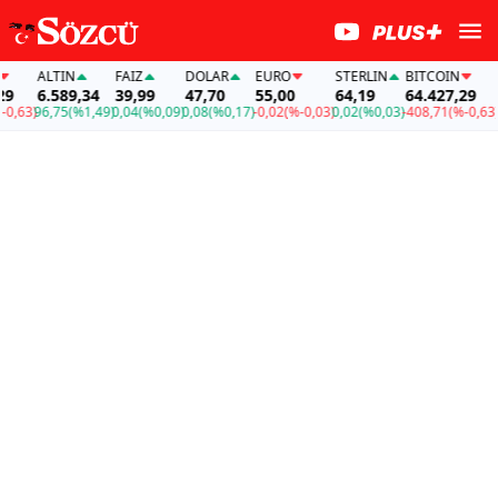
ALTIN
FAİZ
DOLAR
EURO
STERLIN
BITCOIN
AL
6.589,34
39,99
47,70
55,00
64,19
64.427,29
6.
63)
96,75
(%1,49)
0,04
(%0,09)
0,08
(%0,17)
-0,02
(%-0,03)
0,02
(%0,03)
-408,71
(%-0,63)
96