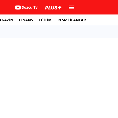
Sözcü Tv
AGAZİN
FİNANS
EĞİTİM
RESMİ İLANLAR