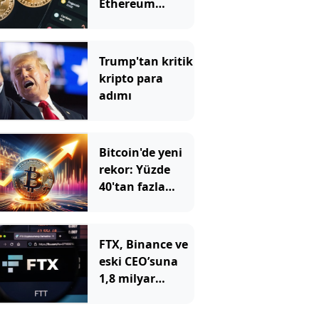
Ethereum
cüzdanı
hacklendi
Trump'tan kritik
kripto para
adımı
Bitcoin'de yeni
rekor: Yüzde
40'tan fazla
değer kazandı
FTX, Binance ve
eski CEO’suna
1,8 milyar
dolarlık dava