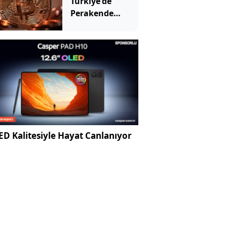
Türkiye'de
Perakende
Yönlendirme
Programı'nı
sonlandırdı
D Kalitesiyle Hayat Canlanıyor