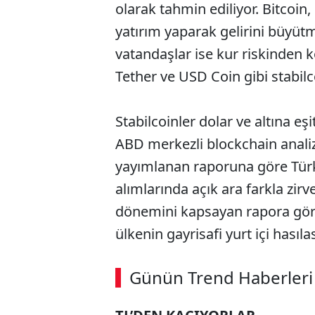
olarak tahmin ediliyor. Bitcoin
yatırım yaparak gelirini büyütm
vatandaşlar ise kur riskinden 
Tether ve USD Coin gibi stabilco
Stabilcoinler dolar ve altına eşit
ABD merkezli blockchain analiz 
yayımlanan raporuna göre Türkiy
alımlarında açık ara farkla zi
dönemini kapsayan rapora göre T
ülkenin gayrisafi yurt içi hasıla
ABERİ OKU
➜
Günün Trend Haberleri
00:02
/ 08:06