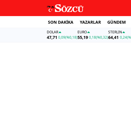
SON DAKİKA
YAZARLAR
GÜNDEM
DOLAR
EURO
STERLIN
47,71
55,19
64,41
0,09
(%0,18)
0,18
(%0,32)
0,24
(%