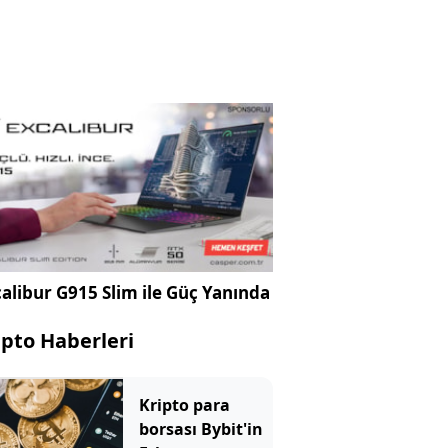
alibur G915 Slim ile Güç Yanında
ipto Haberleri
Kripto para
borsası Bybit'in