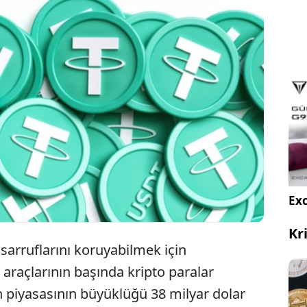
Kriptolara yatırımda dünyada zirveye oynayan
Türkiye, 38 milyar dolar ile stabilcoin alımında da
ilk sıralara yerleşti.
Exc
Kr
arruflarını koruyabilmek için
 araçlarının başında kripto paralar
in piyasasının büyüklüğü 38 milyar dolar