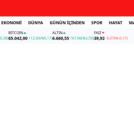
EKONOMİ
DÜNYA
GÜNÜN İÇİNDEN
SPOR
HAYAT
M
BITCOIN
ALTIN
FAİZ
65.042,00
6.660,55
39,92
0,38)
112,00
(%0,17)
167,96
(%2,59)
-0,07
(%-0,17)