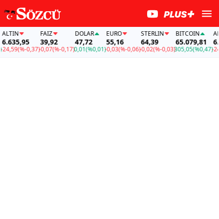
LTIN
FAİZ
DOLAR
EURO
STERLIN
BITCOIN
ALTI
.635,95
39,92
47,72
55,16
64,39
65.079,81
6.6
4,59
(%-0,37)
-0,07
(%-0,17)
0,01
(%0,01)
-0,03
(%-0,06)
-0,02
(%-0,03)
305,05
(%0,47)
-24,5