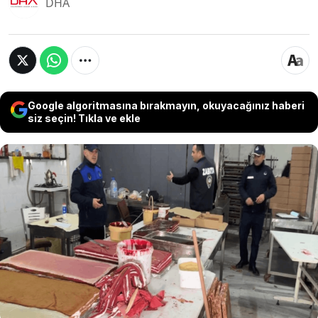
DHA
Google algoritmasına bırakmayın, okuyacağınız haberi
siz seçin! Tıkla ve ekle
Avcılar'da ruhsatsız olduğu gerekçesiyle yaklaşık
4 ay önce mühürlenen iş yerinde, düğün
salonları için pasta üreti yapılmaya devam edildi.
Zabıta ekipleri tarafından yakın takibe alınan iş
yerinde mührün sökülerek yeniden üretime
başlandığı ve hijyen koşullarına uyulmadığı
belirlendi.