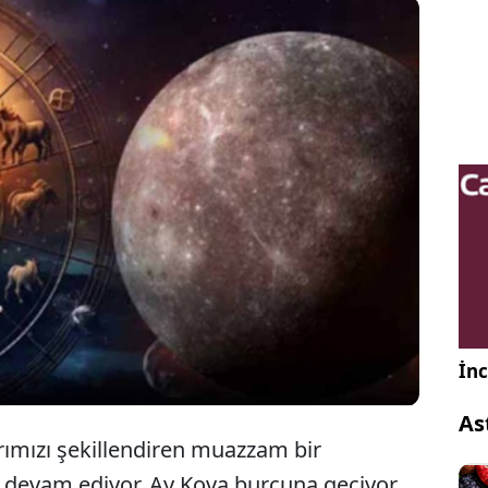
gların verilerine göre gökyüzü, 4 Haziran
be günü saat 09:45'te Ay’ın Kova burcuna geçişiyle
 bir enerji dalgası başlatıyor, 4 burcun talihi
k...
İnc
As
arımızı şekillendiren muazzam bir
devam ediyor. Ay Kova burcuna geçiyor.