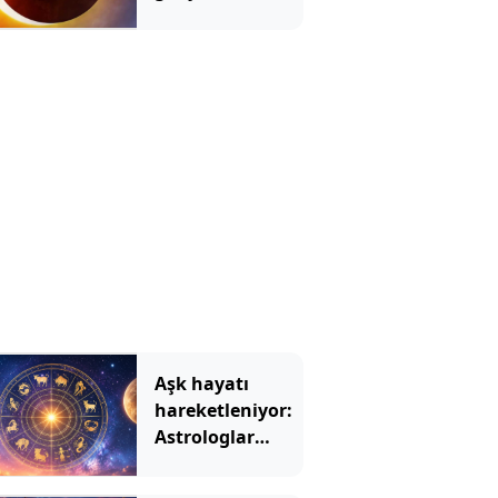
bakacak, ama
Türkiye
bakamayacak
Aşk hayatı
hareketleniyor:
Astrologlar
burçlar için
beklenen tarihi