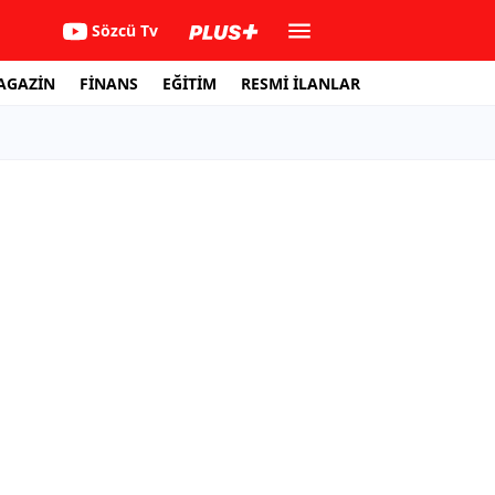
Sözcü Tv
AGAZİN
FİNANS
EĞİTİM
RESMİ İLANLAR