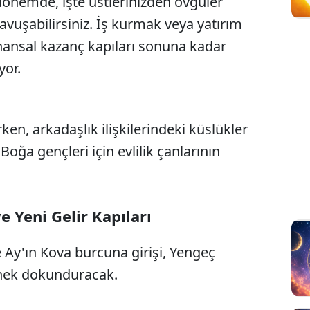
dönemde, işte üstlerinizden övgüler
 kavuşabilirsiniz. İş kurmak veya yatırım
nansal kazanç kapıları sonuna kadar
yor.
rken, arkadaşlık ilişkilerindeki küslükler
Boğa gençleri için evlilik çanlarının
e Yeni Gelir Kapıları
e Ay'ın Kova burcuna girişi, Yengeç
eğnek dokunduracak.