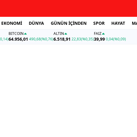
EKONOMİ
DÜNYA
GÜNÜN İÇİNDEN
SPOR
HAYAT
M
BITCOIN
ALTIN
FAİZ
64.956,01
6.518,91
39,99
0,14)
490,68
(%0,76)
22,83
(%0,35)
0,04
(%0,09)