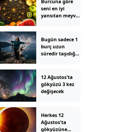
Burcuna göre
seni en iyi
yansıtan meyve
belli oldu
Bugün sadece 1
burç uzun
süredir taşıdığı
duygusal
yüklerden
kurtulacak
12 Ağustos'ta
gökyüzü 3 kez
değişecek
Herkes 12
Ağustos'ta
gökyüzüne