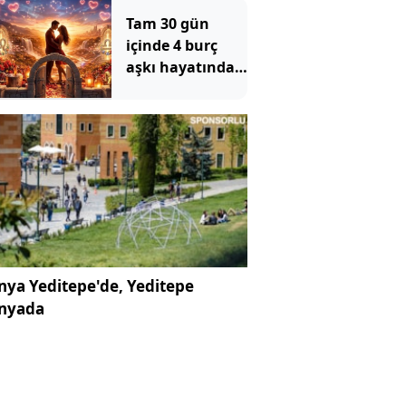
açıkladı
Tam 30 gün
içinde 4 burç
aşkı hayatında
ilk kez bu kadar
kapısında
hissedecek
ya Yeditepe'de, Yeditepe
nyada