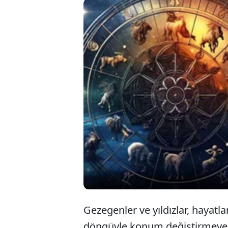
Astrolo
Perşem
yepyeni
dönece
Gezegenler ve yıldızlar, hayatl
döngüyle konum değiştirmeye 