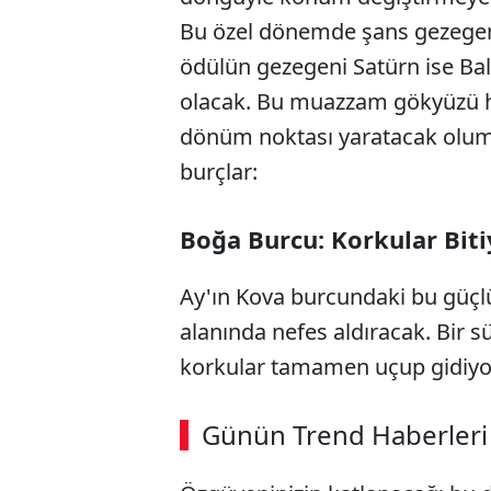
Bu özel dönemde şans gezegeni
ödülün gezegeni Satürn ise Ba
olacak. Bu muazzam gökyüzü hi
dönüm noktası yaratacak olumlu
burçlar:
Boğa Burcu: Korkular Bitiy
Ay'ın Kova burcundaki bu güçlü
alanında nefes aldıracak. Bir 
korkular tamamen uçup gidiyor, 
ABERİ OKU
➜
Günün Trend Haberleri
SÖZCÜ SON DAKİKA