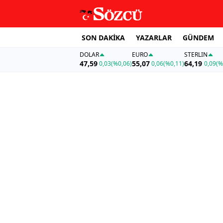
SON DAKİKA
YAZARLAR
GÜNDEM
DOLAR
EURO
STERLIN
47,59
55,07
64,19
0,03
(%0,06)
0,06
(%0,11)
0,09
(%