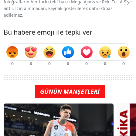
fotoğrafların her türlü telif hakkı Mega Ajans ve Rek. Tic. A.Ş'ye
aittir. İzin alınmadan, kaynak gösterilerek dahi iktibas
edilemez.
Bu habere emoji ile tepki ver
GÜNÜN MANŞETLERİ