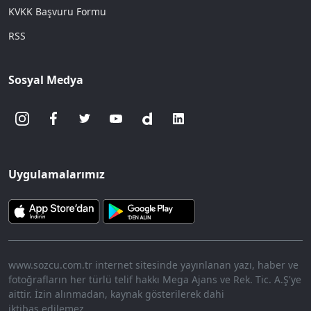
KVKK Başvuru Formu
RSS
Sosyal Medya
Uygulamalarımız
www.sozcu.com.tr internet sitesinde yayınlanan yazı, haber ve
fotoğrafların her türlü telif hakkı Mega Ajans ve Rek. Tic. A.Ş'ye
aittir. İzin alınmadan, kaynak gösterilerek dahi
iktibas edilemez.