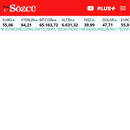
EURO
STERLIN
BITCOIN
ALTIN
FAİZ
DOLAR
EURO
55,06
64,21
65.163,72
6.631,32
39,99
47,71
55,06
0,05
(%0,09)
0,03
(%0,05)
710,09
(%1,10)
138,74
(%2,14)
0,04
(%0,09)
0,08
(%0,17)
0,05
(%0