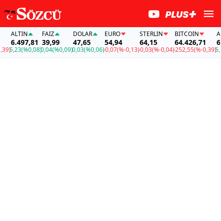
ALTIN
FAİZ
DOLAR
EURO
STERLIN
BITCOIN
ALT
6.497,81
39,99
47,65
54,94
64,15
64.426,71
6.4
9)
5,23
(%0,08)
0,04
(%0,09)
0,03
(%0,06)
-0,07
(%-0,13)
-0,03
(%-0,04)
-252,55
(%-0,39)
5,23