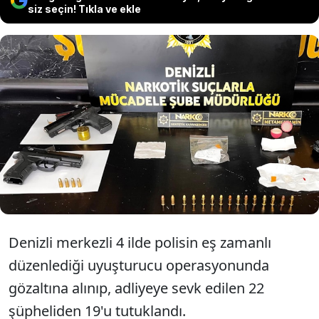
siz seçin! Tıkla ve ekle
Denizli merkezli 4 ilde düzenlenen
uyuşturucu operasyonunda gözaltına
alınan 22 şüpheliden 19'u tutuklandı.
Denizli merkezli 4 ilde polisin eş zamanlı
düzenlediği uyuşturucu operasyonunda
gözaltına alınıp, adliyeye sevk edilen 22
şüpheliden 19'u tutuklandı.