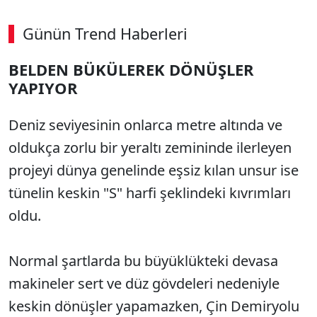
Günün Trend Haberleri
00:02
/ 08:43
BELDEN BÜKÜLEREK DÖNÜŞLER
Sesi Aç
YAPIYOR
Deniz seviyesinin onlarca metre altında ve
oldukça zorlu bir yeraltı zemininde ilerleyen
projeyi dünya genelinde eşsiz kılan unsur ise
tünelin keskin "S" harfi şeklindeki kıvrımları
oldu.
Normal şartlarda bu büyüklükteki devasa
makineler sert ve düz gövdeleri nedeniyle
keskin dönüşler yapamazken, Çin Demiryolu