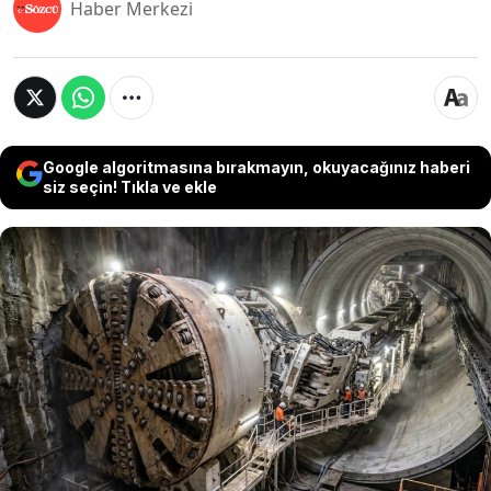
Haber Merkezi
Google algoritmasına bırakmayın, okuyacağınız haberi
siz seçin! Tıkla ve ekle
Dünya çapında devasa projeleri nedeniyle
"altyapı canavarı" olarak anılan Çin,
Avustralya'ya tarihinin en büyük tünel açma
makinesini (TBM) gönderdi. Göreve başlayan
dev makine 5 milyon nüfuslu Sidney trafiğini
rahatlatacak.