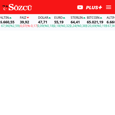
TIN
FAİZ
DOLAR
EURO
STERLIN
BITCOIN
ALTIN
660,55
39,92
47,71
55,19
64,41
65.021,19
6.660,
7,96
(%2,59)
-0,07
(%-0,17)
0,09
(%0,18)
0,18
(%0,32)
0,24
(%0,38)
120,69
(%0,19)
167,96
(%