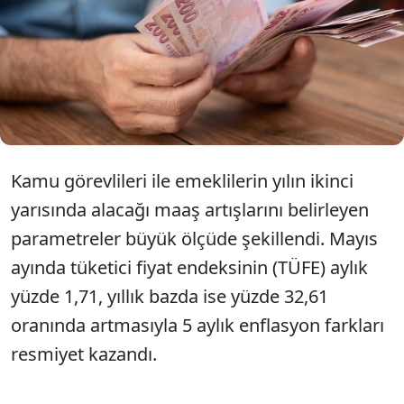
aylık verilere göre memurlar için yüzde 12,41, SSK
ve Bağ-Kur emeklileri için yüzde 16,61'lik zam farkı
şimdiden kesinleşirken; masadaki 3 farklı senaryo
ve milyonlarca vatandaşı etkileyecek kök maaş
düzenlemesinin kaderi 3 Temmuz'daki Haziran
enflasyonuyla netleşecek.
Kamu görevlileri ile emeklilerin yılın ikinci
yarısında alacağı maaş artışlarını belirleyen
parametreler büyük ölçüde şekillendi. Mayıs
ayında tüketici fiyat endeksinin (TÜFE) aylık
yüzde 1,71, yıllık bazda ise yüzde 32,61
oranında artmasıyla 5 aylık enflasyon farkları
resmiyet kazandı.