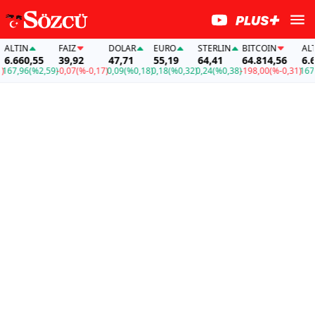
TIN
FAİZ
DOLAR
EURO
STERLIN
BITCOIN
ALTIN
660,55
39,92
47,71
55,19
64,41
64.814,56
6.660
7,96
(%2,59)
-0,07
(%-0,17)
0,09
(%0,18)
0,18
(%0,32)
0,24
(%0,38)
-198,00
(%-0,31)
167,96