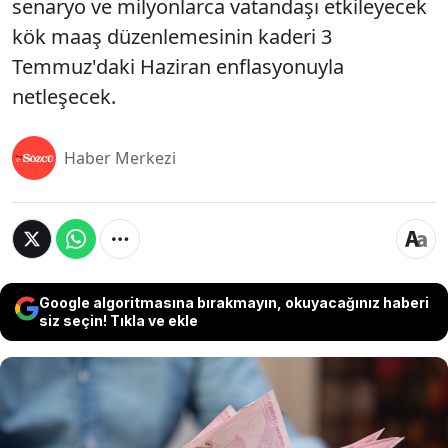
senaryo ve milyonlarca vatandaşı etkileyecek
kök maaş düzenlemesinin kaderi 3
Temmuz'daki Haziran enflasyonuyla
netleşecek.
Haber Merkezi
Google algoritmasına bırakmayın, okuyacağınız haberi
siz seçin! Tıkla ve ekle
TÜİK'in Mayıs ayı verilerini açıklamasıyla memur,
memur emeklisi ve tüm SSK/Bağ-Kur emeklilerinin
Temmuz zammında kritik dönemeç geçildi. İlk 5