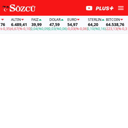
ALTIN
FAİZ
DOLAR
EURO
STERLIN
BITCOIN
6
6.489,41
39,99
47,59
54,97
64,20
64.538,76
0,35)
-6,67
(%-0,10)
0,04
(%0,09)
0,03
(%0,06)
-0,03
(%-0,06)
0,10
(%0,16)
-223,13
(%-0,35)
-