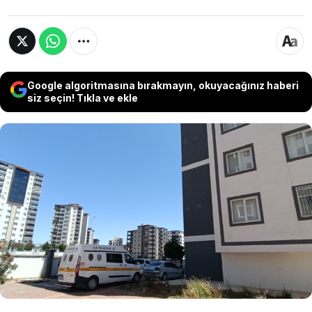
Google algoritmasına bırakmayın, okuyacağınız haberi
siz seçin! Tıkla ve ekle
Gaziantep'te 4 yaşındaki oğlunu kucağına
alarak 8'inci kattaki evinden atlayan anne
hayatını kaybetti. Ağır yaralı olarak
hastaneye kaldırılan çocuğun hayati
tehlikesinin olduğu öğrenildi.