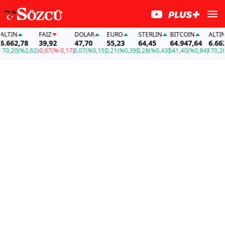
IN
FAİZ
DOLAR
EURO
STERLIN
BITCOIN
ALTIN
62,78
39,92
47,70
55,23
64,45
64.947,64
6.662,7
,20
(%2,62)
-0,07
(%-0,17)
0,07
(%0,15)
0,21
(%0,39)
0,28
(%0,43)
541,40
(%0,84)
170,20
(%2