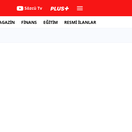
Sözcü Tv
AGAZİN
FİNANS
EĞİTİM
RESMİ İLANLAR