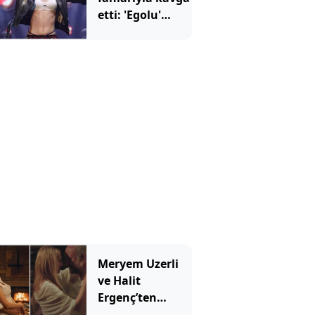
etti: 'Egolu'
açıklamalara
tepki yağdı
Meryem Uzerli
ve Halit
Ergenç’ten
romantik