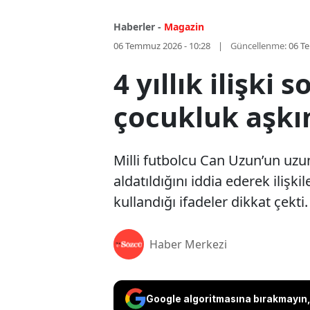
Haberler -
Magazin
06 Temmuz 2026 - 10:28
Güncellenme:
06 T
4 yıllık ilişki
çocukluk aşkı
Milli futbolcu Can Uzun’un uzu
aldatıldığını iddia ederek ilişk
kullandığı ifadeler dikkat çekti.
Haber Merkezi
Google algoritmasına bırakmayın, 