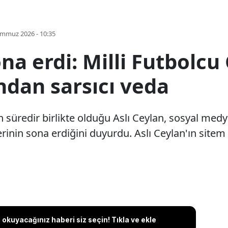
emmuz 2026 - 10:35
 sona erdi: Milli Futbol
ndan sarsıcı veda
n süredir birlikte olduğu Aslı Ceylan, sosyal med
ilerinin sona erdiğini duyurdu. Aslı Ceylan'ın site
okuyacağınız haberi siz seçin! Tıkla ve ekle