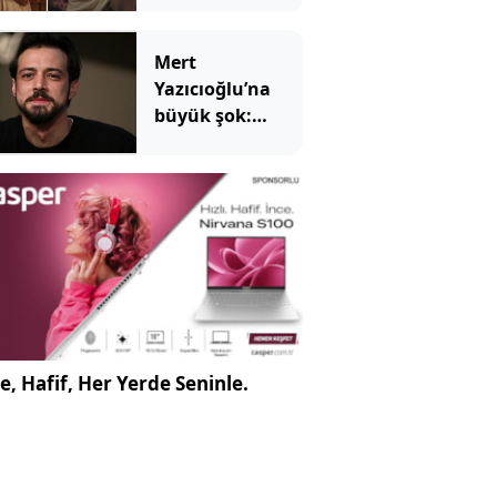
sirtaki: Yıllar
sonra aynı
Mert
filmde
Yazıcıoğlu’na
buluştular
büyük şok:
Dizinin
çekimleri
ertelendi
e, Hafif, Her Yerde Seninle.