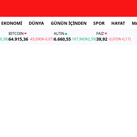
EKONOMİ
DÜNYA
GÜNÜN İÇİNDEN
SPOR
HAYAT
M
BITCOIN
ALTIN
FAİZ
64.915,36
6.660,55
39,92
0,38)
-43,09
(%-0,07)
167,96
(%2,59)
-0,07
(%-0,17)