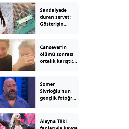
Sandalyede
duran servet:
Gösterişin
sınırını zorladı
Cansever’in
ölümü sonrası
ortalık karıştı:
Popstar Mehtap
ünlü isimlere
ateş püskürdü
Somer
Sivrioğlu’nun
gençlik fotoğrafı
olay oldu: Yıllar
içindeki
değişimi dikkat
Aleyna Tilki
çekti
fanlarıyla kavga