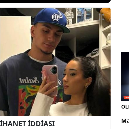
OLE
Ma
İHANET İDDİASI