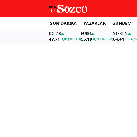
SON DAKİKA
YAZARLAR
GÜNDEM
DOLAR
EURO
STERLIN
47,71
55,19
64,41
0,09
(%0,18)
0,18
(%0,32)
0,24
(%