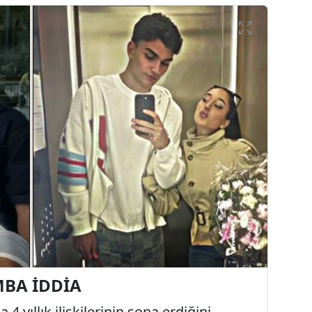
MBA İDDİA
4 yıllık ilişkilerinin sona erdiğini