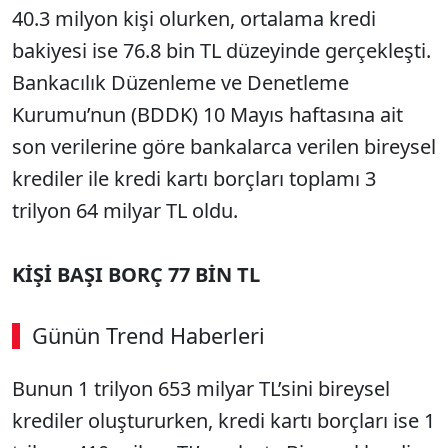
40.3 milyon kişi olurken, ortalama kredi
bakiyesi ise 76.8 bin TL düzeyinde gerçekleşti.
Bankacılık Düzenleme ve Denetleme
Kurumu’nun (BDDK) 10 Mayıs haftasına ait
son verilerine göre bankalarca verilen bireysel
krediler ile kredi kartı borçları toplamı 3
trilyon 64 milyar TL oldu.
KİŞİ BAŞI BORÇ 77 BİN TL
Günün Trend Haberleri
00:02
/ 09:08
Bunun 1 trilyon 653 milyar TL’sini bireysel
Sesi Aç
krediler oluştururken, kredi kartı borçları ise 1