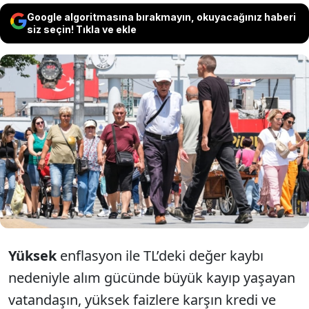
Google algoritmasına bırakmayın, okuyacağınız haberi
siz seçin! Tıkla ve ekle
Yüksek kredi faizlerine rağmen
borçlanmaya devam eden vatandaşın kredi
borçları yüzde 65 artışla 3 trilyonu aşarken
borçlu kişi sayısına da yaklaşık 2 milyon
eklendi.
Yüksek
enflasyon ile TL’deki değer kaybı
nedeniyle alım gücünde büyük kayıp yaşayan
vatandaşın, yüksek faizlere karşın kredi ve