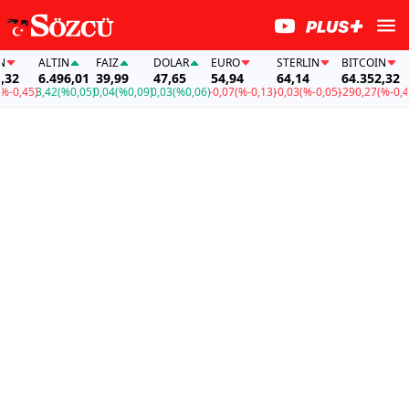
ALTIN
FAİZ
DOLAR
EURO
STERLIN
BITCOIN
2
6.496,01
39,99
47,65
54,94
64,14
64.352,32
0,45)
3,42
(%0,05)
0,04
(%0,09)
0,03
(%0,06)
-0,07
(%-0,13)
-0,03
(%-0,05)
-290,27
(%-0,45)
3