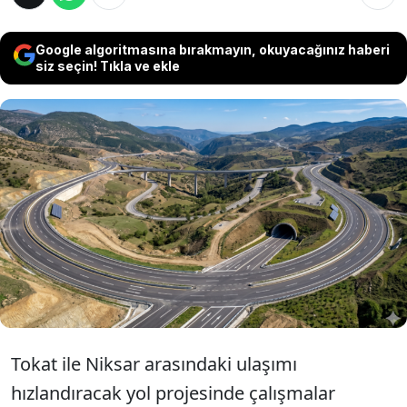
Google algoritmasına bırakmayın, okuyacağınız haberi
siz seçin! Tıkla ve ekle
Tokat ile Niksar arasında yapılan projeyle
birlikte mevcut ulaşım hattında seyahat
süresi yaklaşık 40 dakikadan 25 dakikaya
düşecek. Güzergâhın daha kısa ve hızlı hale
gelmesi hedefleniyor
Tokat ile Niksar arasındaki ulaşımı
hızlandıracak yol projesinde çalışmalar