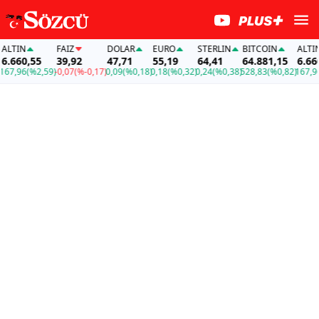
TIN
FAİZ
DOLAR
EURO
STERLIN
BITCOIN
ALTIN
660,55
39,92
47,71
55,19
64,41
64.881,15
6.660,
7,96
(%2,59)
-0,07
(%-0,17)
0,09
(%0,18)
0,18
(%0,32)
0,24
(%0,38)
528,83
(%0,82)
167,96
(