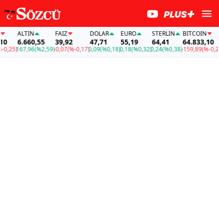
ALTIN
FAİZ
DOLAR
EURO
STERLIN
BITCOIN
6.660,55
39,92
47,71
55,19
64,41
64.833,10
,25)
167,96
(%2,59)
-0,07
(%-0,17)
0,09
(%0,18)
0,18
(%0,32)
0,24
(%0,38)
-159,89
(%-0,25)
1