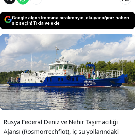
Google algoritmasına bırakmayın, okuyacağınız haberi
siz seçin! Tıkla ve ekle
Rusya'nın iç su yollarındaki operasyonel
gücünü artırmak amacıyla tasarlanan
400 ton ağırlığındaki şamandıra gemisi
denize indirildi.
Rusya Federal Deniz ve Nehir Taşımacılığı
Ajansı (Rosmorrechflot), iç su yollarındaki