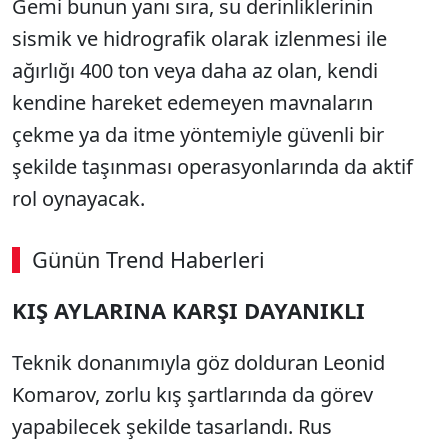
Gemi bunun yanı sıra, su derinliklerinin
sismik ve hidrografik olarak izlenmesi ile
ağırlığı 400 ton veya daha az olan, kendi
kendine hareket edemeyen mavnaların
çekme ya da itme yöntemiyle güvenli bir
şekilde taşınması operasyonlarında da aktif
rol oynayacak.
Günün Trend Haberleri
00:02
/ 09:15
KIŞ AYLARINA KARŞI DAYANIKLI
Sesi Aç
Teknik donanımıyla göz dolduran Leonid
Komarov, zorlu kış şartlarında da görev
yapabilecek şekilde tasarlandı. Rus