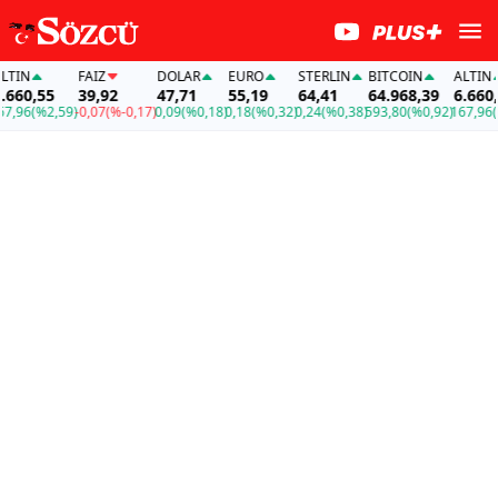
IN
FAİZ
DOLAR
EURO
STERLIN
BITCOIN
ALTIN
60,55
39,92
47,71
55,19
64,41
64.968,39
6.660,5
96
(%2,59)
-0,07
(%-0,17)
0,09
(%0,18)
0,18
(%0,32)
0,24
(%0,38)
593,80
(%0,92)
167,96
(%2