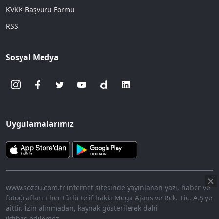
KVKK Başvuru Formu
RSS
Sosyal Medya
Uygulamalarımız
www.sozcu.com.tr internet sitesinde yayınlanan yazı, haber ve
fotoğrafların her türlü telif hakkı Mega Ajans ve Rek. Tic. A.Ş'ye
aittir. İzin alınmadan, kaynak gösterilerek dahi
iktibas edilemez.