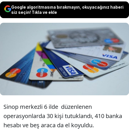
Google algoritmasına bırakmayın, okuyacağınız haberi
siz seçin! Tıkla ve ekle
İçişleri Bakanı Ali Yerlikaya "Siber suçlarla
mücadele kapsamında jandarmamız 524,5
milyon TL'lik hesap hareketi bulunan 32
şüpheliyi yakaladı” açıklamasını yaptı.
Sinop merkezli 6 ilde düzenlenen
operasyonlarda 30 kişi tutuklandı, 410 banka
hesabı ve beş araca da el koyuldu.