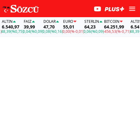
IN
FAİZ
DOLAR
EURO
STERLIN
BITCOIN
ALTIN
40,97
39,99
47,70
55,01
64,23
64.251,99
6.540,97
9
(%0,75)
0,04
(%0,09)
0,08
(%0,16)
0,00
(%-0,01)
0,06
(%0,09)
-456,53
(%-0,71)
48,39
(%0,7