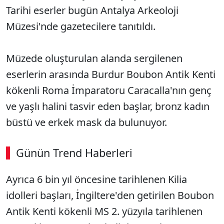
Tarihi eserler bugün Antalya Arkeoloji
Müzesi'nde gazetecilere tanıtıldı.
Müzede oluşturulan alanda sergilenen
eserlerin arasında Burdur Boubon Antik Kenti
kökenli Roma İmparatoru Caracalla'nın genç
ve yaşlı halini tasvir eden başlar, bronz kadın
büstü ve erkek mask da bulunuyor.
Günün Trend Haberleri
00:03
/ 09:08
Ayrıca 6 bin yıl öncesine tarihlenen Kilia
Sesi Aç
idolleri başları, İngiltere'den getirilen Boubon
Antik Kenti kökenli MS 2. yüzyıla tarihlenen