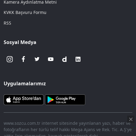
Kamera Aydınlatma Metni
KVKK Başvuru Formu
RSS
Sosyal Medya
Uygulamalarımız
www.sozcu.com.tr internet sitesinde yayınlanan yazı, haber ve
fotoğrafların her türlü telif hakkı Mega Ajans ve Rek. Tic. A.Ş'ye
aittir. İzin alınmadan, kaynak gösterilerek dahi