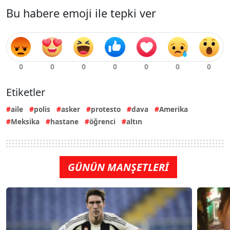
Bu habere emoji ile tepki ver
Etiketler
aile
polis
asker
protesto
dava
Amerika
Meksika
hastane
öğrenci
altın
GÜNÜN MANŞETLERİ