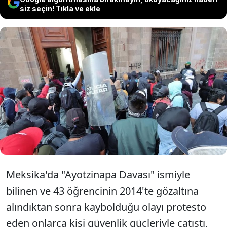
siz seçin! Tıkla ve ekle
Meksika'da Ayotzinapa davası
protestosunda 26 polis
yaralandı.
Meksika'da "Ayotzinapa Davası" ismiyle
bilinen ve 43 öğrencinin 2014'te gözaltına
alındıktan sonra kaybolduğu olayı protesto
eden onlarca kişi güvenlik güçleriyle çatıştı,