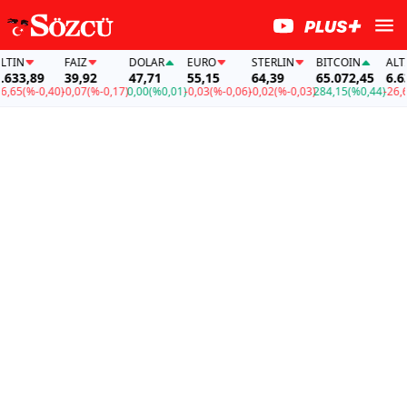
IN
FAİZ
DOLAR
EURO
STERLIN
BITCOIN
ALTIN
33,89
39,92
47,71
55,15
64,39
65.072,45
6.633
65
(%-0,40)
-0,07
(%-0,17)
0,00
(%0,01)
-0,03
(%-0,06)
-0,02
(%-0,03)
284,15
(%0,44)
-26,65
(