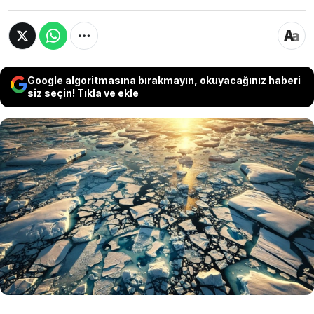
Google algoritmasına bırakmayın, okuyacağınız haberi
siz seçin! Tıkla ve ekle
Avrupa Birliği’ne bağlı Copernicus İklim
Değişikliği Servisi’nin yayımladığı yeni veriler,
2025 yılının Mart ayında kış deniz buzu
kapsamının, 47 yıllık uydu kayıtları tarihindeki en
düşük seviyeye indiğini gösterdi. Bu gelişme,
Avrupa’da kaydedilen en sıcak mart ayı ile
birlikte geldi.