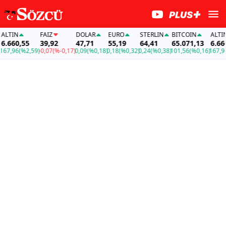
TIN
FAİZ
DOLAR
EURO
STERLIN
BITCOIN
ALTIN
660,55
39,92
47,71
55,19
64,41
65.071,13
6.660,5
,96
(%2,59)
-0,07
(%-0,17)
0,09
(%0,18)
0,18
(%0,32)
0,24
(%0,38)
101,56
(%0,16)
167,96
(%