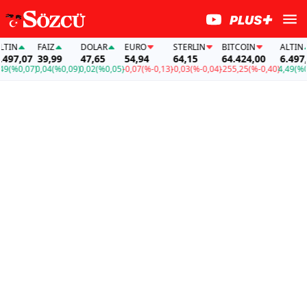
Z
DOLAR
EURO
STERLIN
BITCOIN
ALTIN
FAİZ
,99
47,65
54,94
64,15
64.424,00
6.497,07
39,99
4
(%0,09)
0,02
(%0,05)
-0,07
(%-0,13)
-0,03
(%-0,04)
-255,25
(%-0,40)
4,49
(%0,07)
0,04
(%0,