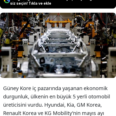
siz seçin! Tıkla ve ekle
5 otomobil markasının mayıs ayı
toplam satışları, üst üste ikinci ayda
da düşüş trendini sürdürdü.
Güney Kore iç pazarında yaşanan ekonomik
durgunluk, ülkenin en büyük 5 yerli otomobil
üreticisini vurdu. Hyundai, Kia, GM Korea,
Renault Korea ve KG Mobility’nin mayıs ayı