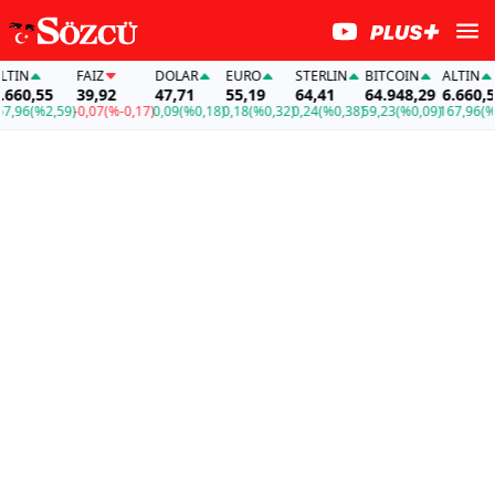
IN
FAİZ
DOLAR
EURO
STERLIN
BITCOIN
ALTIN
60,55
39,92
47,71
55,19
64,41
64.948,29
6.660,55
96
(%2,59)
-0,07
(%-0,17)
0,09
(%0,18)
0,18
(%0,32)
0,24
(%0,38)
59,23
(%0,09)
167,96
(%2,5