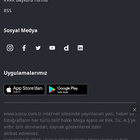
RSS
Sosyal Medya
Uygulamalarımız
www.sozcu.com.tr internet sitesinde yayınlanan yazı, haber ve
fotoğrafların her türlü telif hakkı Mega Ajans ve Rek. Tic. A.Ş'ye
aittir. İzin alınmadan, kaynak gösterilerek dahi
iktibas edilemez.
Copyright © 2023 - Tüm hakları saklıdır. Mega Ajans ve Rek.