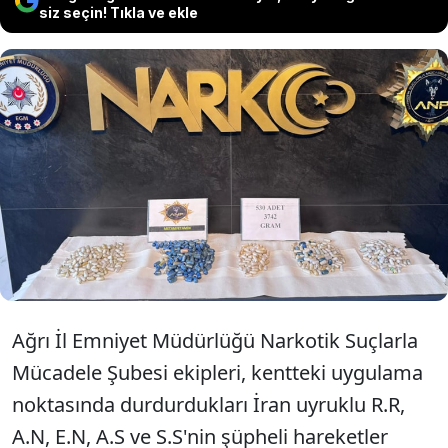
siz seçin! Tıkla ve ekle
Ağrı'da şüphe üzerine durdurulan İran
uyruklu 5 zanlının midesinden kapsül
halinde yutulmuş 3 kilo 742 gram
uyuşturucu çıktı.
Ağrı İl Emniyet Müdürlüğü Narkotik Suçlarla
Mücadele Şubesi ekipleri, kentteki uygulama
noktasında durdurdukları İran uyruklu R.R,
A.N, E.N, A.S ve S.S'nin şüpheli hareketler