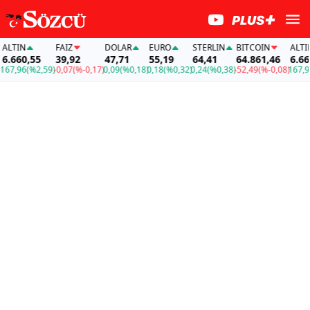
TIN
FAİZ
DOLAR
EURO
STERLIN
BITCOIN
ALTIN
660,55
39,92
47,71
55,19
64,41
64.861,46
6.660,5
,96
(%2,59)
-0,07
(%-0,17)
0,09
(%0,18)
0,18
(%0,32)
0,24
(%0,38)
-52,49
(%-0,08)
167,96
(%