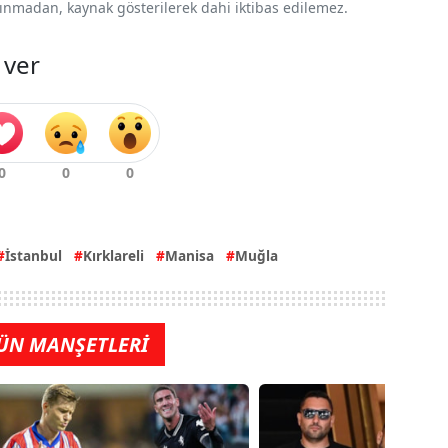
 alınmadan, kaynak gösterilerek dahi iktibas edilemez.
 ver
İstanbul
Kırklareli
Manisa
Muğla
ÜN MANŞETLERİ