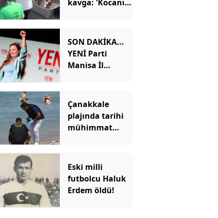
kavga: 'Kocanı
aldım elinden,
çatla!'
SON DAKİKA...
YENİ Parti
Manisa İl
Başkanı İlksen
Özalper
tutuklandı
Çanakkale
plajında tarihi
mühimmat
paniği
Eski milli
futbolcu Haluk
Erdem öldü!