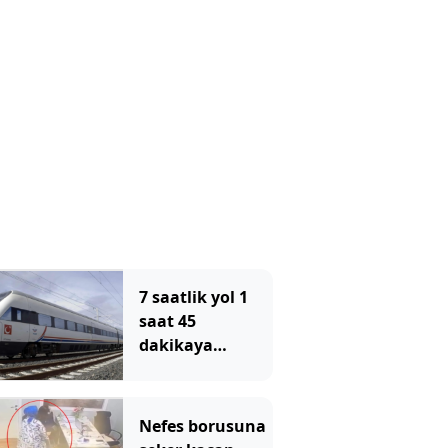
7 saatlik yol 1
saat 45
dakikaya
düşecek: Tarih
verildi
Nefes borusuna