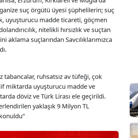
anisa, Erzurum, Kırklareli ve Muğla'da
anize suç örgütü üyesi şüphelilerin; suç
k, uyuşturucu madde ticareti, göçmen
 dolandırıcılık, nitelikli hırsızlık ve suçtan
rini aklama suçlarından Savcılıklarımızca
dı.
 tabancalar, ruhsatsız av tüfeği, çok
telif miktarda uyuşturucu madde ve
arda döviz ve Türk Lirası ele geçirildi.
erlendirilen yaklaşık 9 Milyon TL
l konuldu"