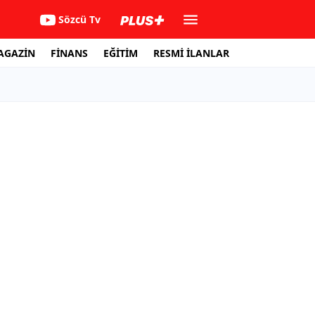
Sözcü Tv
AGAZİN
FİNANS
EĞİTİM
RESMİ İLANLAR