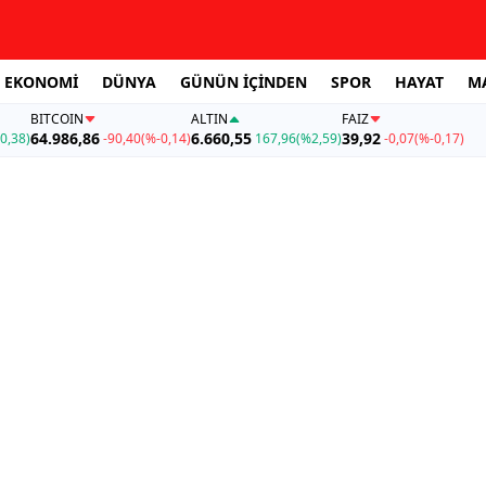
EKONOMİ
DÜNYA
GÜNÜN İÇİNDEN
SPOR
HAYAT
M
BITCOIN
ALTIN
FAİZ
64.986,86
6.660,55
39,92
0,38)
-90,40
(%-0,14)
167,96
(%2,59)
-0,07
(%-0,17)