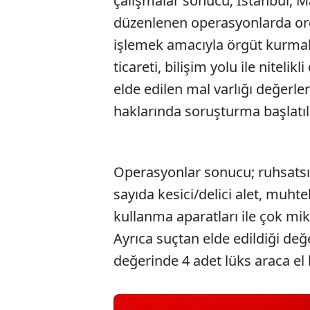
çalışmalar sonucu; İstanbul, M
düzenlenen operasyonlarda org
işlemek amacıyla örgüt kurma
ticareti, bilişim yolu ile nitelikli
elde edilen mal varlığı değerle
haklarında soruşturma başlatıl
Operasyonlar sonucu; ruhsatsız
sayıda kesici/delici alet, muh
kullanma aparatları ile çok mikt
Ayrıca suçtan elde edildiği değ
değerinde 4 adet lüks araca e