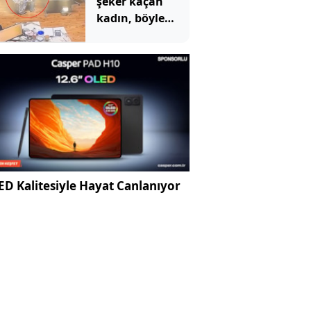
şeker kaçan
kadın, böyle
kurtarıldı
D Kalitesiyle Hayat Canlanıyor