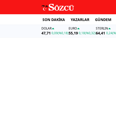
SON DAKİKA
YAZARLAR
GÜNDEM
DOLAR
EURO
STERLIN
47,71
55,19
64,41
0,09
(%0,18)
0,18
(%0,32)
0,24
(%