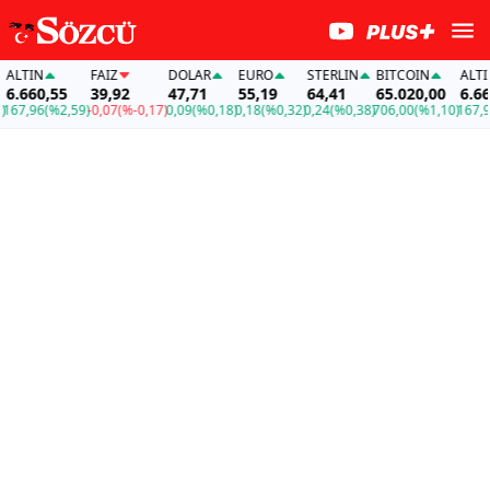
LTIN
FAİZ
DOLAR
EURO
STERLIN
BITCOIN
ALTIN
.660,55
39,92
47,71
55,19
64,41
65.020,00
6.660,
7,96
(%2,59)
-0,07
(%-0,17)
0,09
(%0,18)
0,18
(%0,32)
0,24
(%0,38)
706,00
(%1,10)
167,96
(