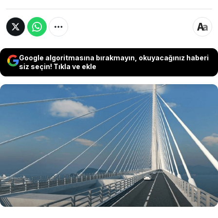
Google algoritmasına bırakmayın, okuyacağınız haberi
siz seçin! Tıkla ve ekle
Filipinler'de yapımı süren 32 kilometrelik dev
deniz köprüsü, Bataan ile Cavite arasındaki
ulaşım süresini 5 saatten 30 dakikaya
düşürecek. Milyarlarca dolarlık proje, bölgenin
ekonomik ve sosyal yapısını değiştirmeye
hazırlanıyor.