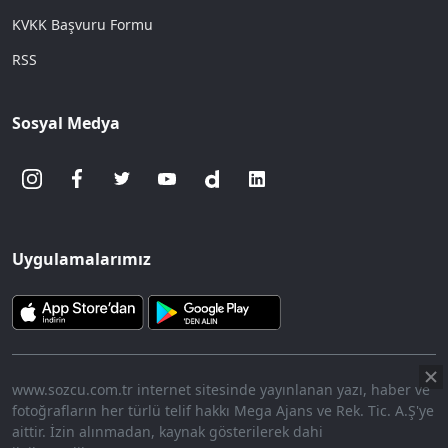
KVKK Başvuru Formu
RSS
Sosyal Medya
Uygulamalarımız
www.sozcu.com.tr internet sitesinde yayınlanan yazı, haber ve
fotoğrafların her türlü telif hakkı Mega Ajans ve Rek. Tic. A.Ş'ye
aittir. İzin alınmadan, kaynak gösterilerek dahi