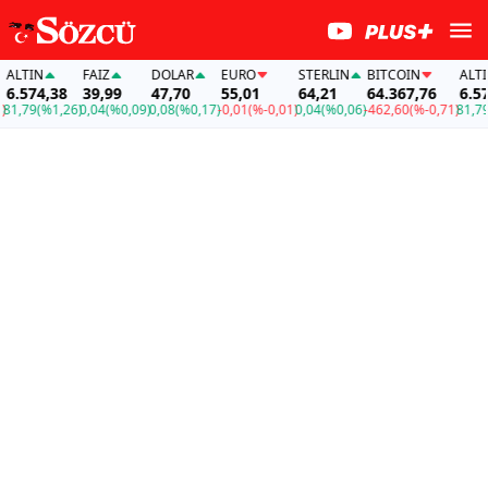
LTIN
FAİZ
DOLAR
EURO
STERLIN
BITCOIN
ALTIN
.574,38
39,99
47,70
55,01
64,21
64.367,76
6.574,
,79
(%1,26)
0,04
(%0,09)
0,08
(%0,17)
-0,01
(%-0,01)
0,04
(%0,06)
-462,60
(%-0,71)
81,79
(%