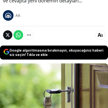
ve cevapta yeni dönemin detayları...
AA
Google algoritmasına bırakmayın, okuyacağınız haberi
siz seçin! Tıkla ve ekle
TBMM Genel Kurulunda kabul edilerek yasalaşan
fahiş site aidatlarına yönelik düzenlemeleri de
içeren Tapu Kanunu ile Bazı Kanunlarda ve 375
Sayılı Kanun Hükmünde Kararnamede Değişiklik
Yapılmasına Dair Kanunla, yöneticinin görevleri,
aidat ve toplanacak avans tutarlarının