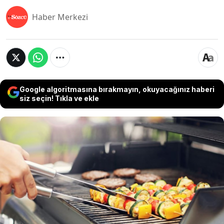
Haber Merkezi
Google algoritmasına bırakmayın, okuyacağınız haberi
siz seçin! Tıkla ve ekle
50 yıldır aktif şekilde atış gerçekleştiren
perakende zinciri iflas başvurusunda bulundu.
Daha önce Şubat ayında gönüllü olarak
konkordato ilan eden firma bu hafta çabalarının
iflasta dönmeye yeterli olmadığını açıkladı ve
resmen iflasını duyurdu. Karar sonrası mağaza
kapatma ve satış durdurma işlemleri de
başlayacak.