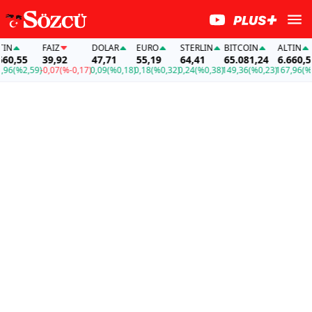
N
FAİZ
DOLAR
EURO
STERLIN
BITCOIN
ALTIN
0,55
39,92
47,71
55,19
64,41
65.081,24
6.660,55
6
(%2,59)
-0,07
(%-0,17)
0,09
(%0,18)
0,18
(%0,32)
0,24
(%0,38)
149,36
(%0,23)
167,96
(%2,5