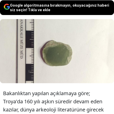
Google algoritmasına bırakmayın, okuyacağınız haberi
siz seçin! Tıkla ve ekle
Kültür ve Turizm Bakanlığı'nın 'Geleceğe
Miras' projesi kapsamında sürdürülen
çalışmalarda, Troya uygarlığının Erken Tunç
Çağı'na (M.Ö. 2 bin 500) ait altın broş ile ender
rastlanan yeşim taşı gün yüzüne çıkarıldı.
Bakanlıktan yapılan açıklamaya göre;
Troya'da 160 yılı aşkın süredir devam eden
kazılar, dünya arkeoloji literatürüne girecek