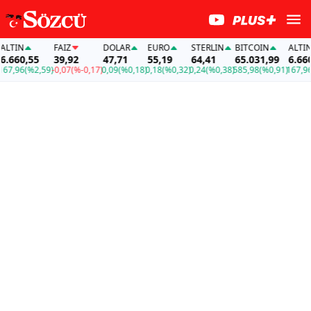
TIN
FAİZ
DOLAR
EURO
STERLIN
BITCOIN
ALTIN
660,55
39,92
47,71
55,19
64,41
65.031,99
6.660,5
,96
(%2,59)
-0,07
(%-0,17)
0,09
(%0,18)
0,18
(%0,32)
0,24
(%0,38)
585,98
(%0,91)
167,96
(%