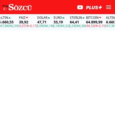
TIN
FAİZ
DOLAR
EURO
STERLIN
BITCOIN
ALTIN
660,55
39,92
47,71
55,19
64,41
64.899,99
6.660,5
,96
(%2,59)
-0,07
(%-0,17)
0,09
(%0,18)
0,18
(%0,32)
0,24
(%0,38)
-94,33
(%-0,15)
167,96
(%