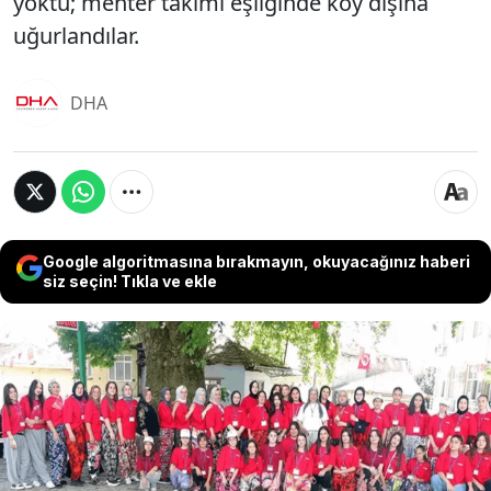
yoktu; mehter takımı eşliğinde köy dışına
uğurlandılar.
DHA
Google algoritmasına bırakmayın, okuyacağınız haberi
siz seçin! Tıkla ve ekle
Bursa'nın 722 yıllık geçmişe sahip Kozluören
Mahallesi'nde asırlardır süregelen sıra dışı bir
gelenek bu yıl da hayat buldu. Tam 524 yıldır devam
eden bu gelenekte, kadınlar bir günlüğüne köyün
idaresini devraldı. Muhtarın eşi bir günlüğüne
muhtarlık görevini üstlenirken, bakkalın eşi