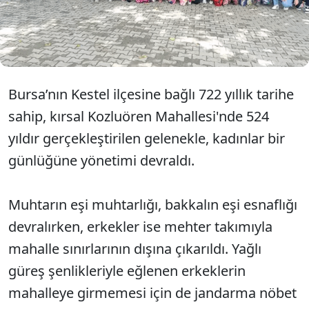
dükkânın başına geçti. O gün erkeklere ise
mahallede yer yoktu; mehter takımı eşliğinde köy
dışına uğurlandılar.
Bursa’nın Kestel ilçesine bağlı 722 yıllık tarihe
sahip, kırsal Kozluören Mahallesi'nde 524
yıldır gerçekleştirilen gelenekle, kadınlar bir
günlüğüne yönetimi devraldı.
Muhtarın eşi muhtarlığı, bakkalın eşi esnaflığı
devralırken, erkekler ise mehter takımıyla
mahalle sınırlarının dışına çıkarıldı. Yağlı
güreş şenlikleriyle eğlenen erkeklerin
mahalleye girmemesi için de jandarma nöbet