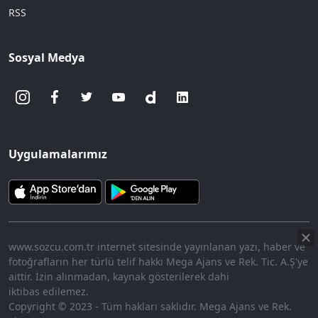
RSS
Sosyal Medya
Uygulamalarımız
www.sozcu.com.tr internet sitesinde yayınlanan yazı, haber ve
fotoğrafların her türlü telif hakkı Mega Ajans ve Rek. Tic. A.Ş'ye
aittir. İzin alınmadan, kaynak gösterilerek dahi
iktibas edilemez.
Copyright © 2023 - Tüm hakları saklıdır. Mega Ajans ve Rek.