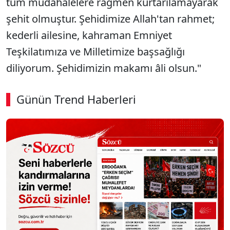
tüm müdahalelere rağmen kurtarılamayarak
şehit olmuştur. Şehidimize Allah'tan rahmet;
kederli ailesine, kahraman Emniyet
Teşkilatımıza ve Milletimize başsağlığı
diliyorum. Şehidimizin makamı âli olsun."
Günün Trend Haberleri
00:02
/ 08:43
Sesi Aç