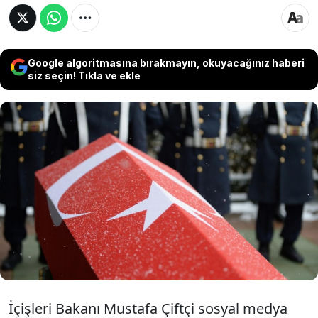
Google algoritmasına bırakmayın, okuyacağınız haberi
siz seçin! Tıkla ve ekle
İçişleri Bakanı Mustafa Çiftçi, İstanbul'un
Tuzla ilçesinde 1 Kasım 2025 günü meydana
gelen trafik kazasında yaralanan polis
memuru Aydın Üyenarık'ın şehit olduğunu
bildirdi.
İçişleri Bakanı Mustafa Çiftçi sosyal medya