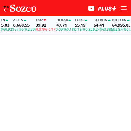
ALTIN
FAİZ
DOLAR
EURO
STERLIN
BITCOIN
03
6.660,55
39,92
47,71
55,19
64,41
64.995,03
0,92)
167,96
(%2,59)
-0,07
(%-0,17)
0,09
(%0,18)
0,18
(%0,32)
0,24
(%0,38)
592,87
(%0,92)
1