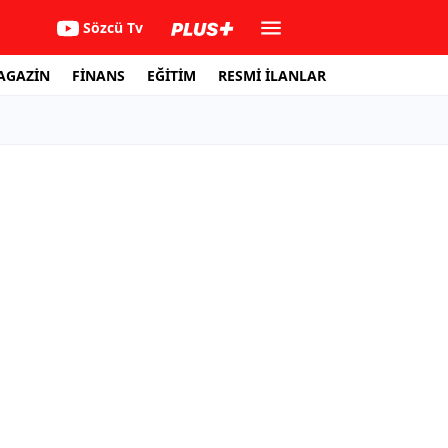
Sözcü Tv
AGAZİN
FİNANS
EĞİTİM
RESMİ İLANLAR