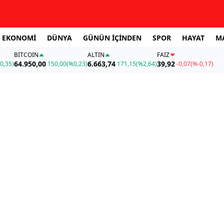
EKONOMİ
DÜNYA
GÜNÜN İÇİNDEN
SPOR
HAYAT
M
BITCOIN
ALTIN
FAİZ
64.950,00
6.663,74
39,92
0,35)
150,00
(%0,23)
171,15
(%2,64)
-0,07
(%-0,17)