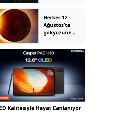
Herkes 12
Ağustos'ta
gökyüzüne
bakacak, ama
Türkiye
bakamayacak
D Kalitesiyle Hayat Canlanıyor