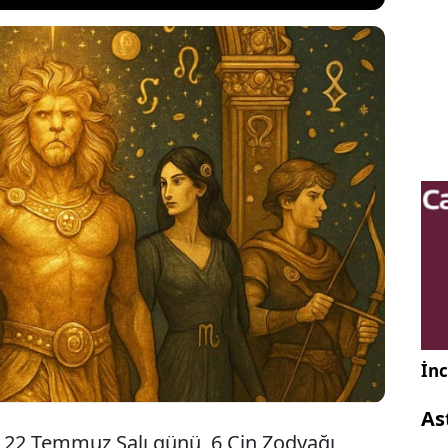
özel bir hizalama yakaladığı 22 Temmuz Salı günü, 6
burcu için geçmiş emeklerin karşılığını getiren ve
size sunan" güçlü bir enerji akışı başlıyor. İşte para
layacak olan 6 burç...
İnc
As
i 22 Temmuz Salı günü, 6 Çin Zodyağı