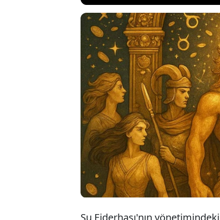
Yıldızların 
Çin Zodyağı 
"sizin olanı 
kapısını ara
Su Ejderhası'nın yönetimindek