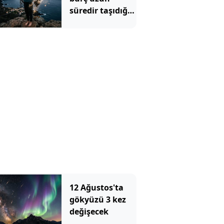
süredir taşıdığı
duygusal
yüklerden
kurtulacak
12 Ağustos'ta
gökyüzü 3 kez
değişecek