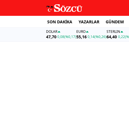
SON DAKİKA
YAZARLAR
GÜNDEM
DOLAR
EURO
STERLIN
47,70
55,16
64,40
0,08
(%0,17)
0,14
(%0,26)
0,22
(%