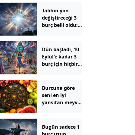
Talihin yön
değiştireceği 3
burç belli oldu:
Hepsinin ortak
bir özelliği var
Dün başladı, 10
Eylül'e kadar 3
burç için hiçbir
şey eskisi gibi
olmayacak
Burcuna göre
seni en iyi
yansıtan meyve
belli oldu
Bugün sadece 1
burç uzun