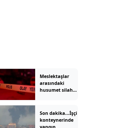
Meslektaşlar
arasındaki
husumet silahlı
saldırıya
dönüştü
Son dakika...İşçi
konteynerinde
yangın