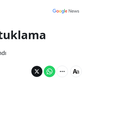
utuklama
ndı