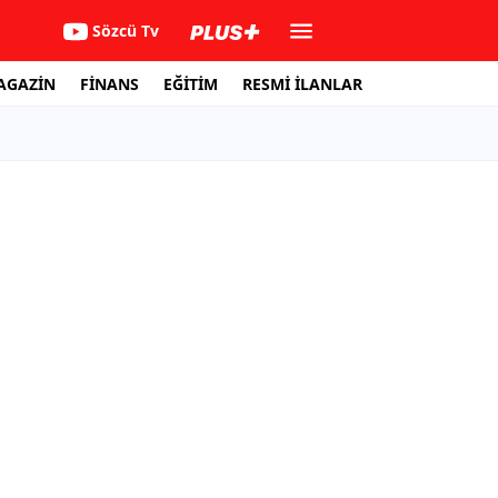
Sözcü Tv
AGAZİN
FİNANS
EĞİTİM
RESMİ İLANLAR