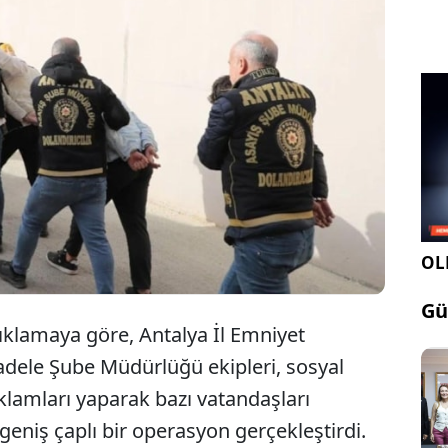
Antalya merkezli 6 ilde düzenlenen
dolandırıcılık operasyonunda 2 zanlı
tutuklandı
OLE
Gü
çıklamaya göre, Antalya İl Emniyet
dele Şube Müdürlüğü ekipleri, sosyal
klamları yaparak bazı vatandaşları
geniş çaplı bir operasyon gerçekleştirdi.