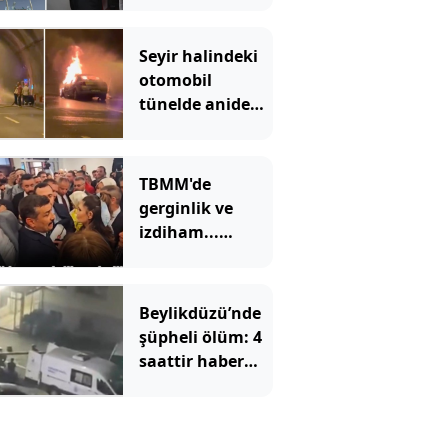
Parti’ye
katıldılar
Seyir halindeki
otomobil
tünelde aniden
alev aldı:
Ankara yönü
ulaşıma
TBMM'de
kapandı
gerginlik ve
izdiham...
Ezilme tehlikesi
geçirdiler
Beylikdüzü’nde
şüpheli ölüm: 4
saattir haber
alınamıyordu