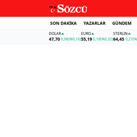
SON DAKİKA
YAZARLAR
GÜNDEM
DOLAR
EURO
STERLIN
47,70
55,19
64,45
0,08
(%0,16)
0,18
(%0,32)
0,27
(%