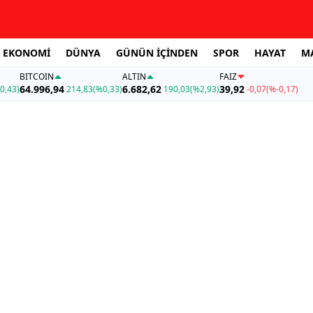
EKONOMİ
DÜNYA
GÜNÜN İÇİNDEN
SPOR
HAYAT
M
BITCOIN
ALTIN
FAİZ
64.996,94
6.682,62
39,92
0,43)
214,83
(%0,33)
190,03
(%2,93)
-0,07
(%-0,17)