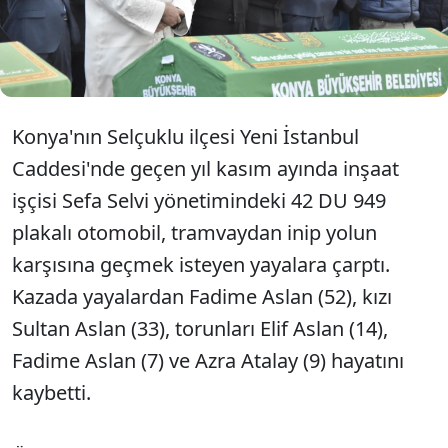
kazayı engelleyemedim. Olay nedeniyle çok
pişmanım. Hayatını kaybedenlerin aileleri bana
hakkını helal etsin" dedi.
Konya'nın Selçuklu ilçesi Yeni İstanbul
Caddesi'nde geçen yıl kasım ayında inşaat
işçisi Sefa Selvi yönetimindeki 42 DU 949
plakalı otomobil, tramvaydan inip yolun
karşısına geçmek isteyen yayalara çarptı.
Kazada yayalardan Fadime Aslan (52), kızı
Sultan Aslan (33), torunları Elif Aslan (14),
Fadime Aslan (7) ve Azra Atalay (9) hayatını
kaybetti.