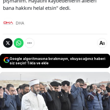
pişmanım. Hayatını kaybedenlerin aileleri
bana hakkını helal etsin" dedi.
DHA
Google algoritmasına bırakmayın, okuyacağınız haberi
siz seçin! Tıkla ve ekle
Konya'da otomobiliyle yayalara çarparak 3'ü çocuk
6 kişinin ölümüne, 4 kişinin de yaralanmasına
neden olan Sefa Selvi (20) mahkemedeki
savunmasında, "Yol karanlıktı. Karanlıktan bir şey
geldiğini gördüm. Fren yaptım ama duramadım.
Çarpmamak için refüje manevra yaptım, ancak