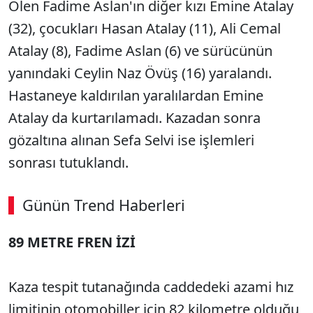
Ölen Fadime Aslan'ın diğer kızı Emine Atalay
(32), çocukları Hasan Atalay (11), Ali Cemal
Atalay (8), Fadime Aslan (6) ve sürücünün
yanındaki Ceylin Naz Övüş (16) yaralandı.
Hastaneye kaldırılan yaralılardan Emine
Atalay da kurtarılamadı. Kazadan sonra
gözaltına alınan Sefa Selvi ise işlemleri
sonrası tutuklandı.
Günün Trend Haberleri
89 METRE FREN İZİ
SÖZCÜ SON DAKİKA
Kaza tespit tutanağında caddedeki azami hız
limitinin otomobiller için 82 kilometre olduğu,