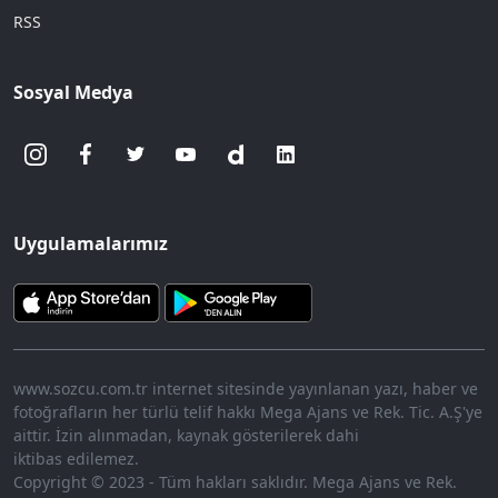
RSS
Sosyal Medya
Uygulamalarımız
www.sozcu.com.tr internet sitesinde yayınlanan yazı, haber ve
fotoğrafların her türlü telif hakkı Mega Ajans ve Rek. Tic. A.Ş'ye
aittir. İzin alınmadan, kaynak gösterilerek dahi
iktibas edilemez.
Copyright © 2023 - Tüm hakları saklıdır. Mega Ajans ve Rek.