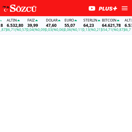
ALTIN
FAİZ
DOLAR
EURO
STERLIN
BITCOIN
ALTIN
6.532,80
39,99
47,60
55,07
64,23
64.621,78
6.532,
)
36,71
(%0,57)
0,04
(%0,09)
0,03
(%0,06)
0,06
(%0,11)
0,13
(%0,21)
554,71
(%0,87)
36,71
(%0