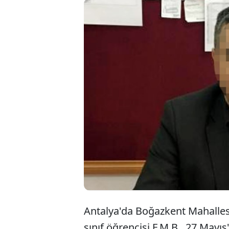
Antalya'nı
F.M.B.'yi 
sürdüğü v
yardımcısı
Antalya'da Boğazkent Mahallesi
sınıf öğrencisi F.M.B., 27 Mayıs