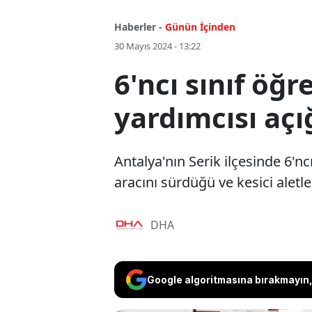
Haberler -
Günün İçinden
30 Mayıs 2024 - 13:22
6'ncı sınıf öğ
yardımcısı açı
Antalya'nın Serik ilçesinde 6'nc
aracını sürdüğü ve kesici aletle
DHA
Google algoritmasına bırakmayın, 