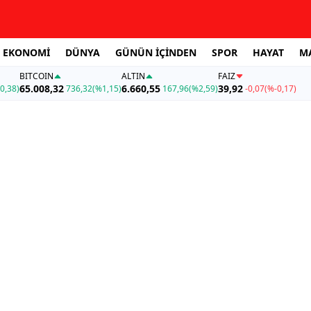
EKONOMİ
DÜNYA
GÜNÜN İÇİNDEN
SPOR
HAYAT
M
BITCOIN
ALTIN
FAİZ
65.008,32
6.660,55
39,92
0,38)
736,32
(%1,15)
167,96
(%2,59)
-0,07
(%-0,17)