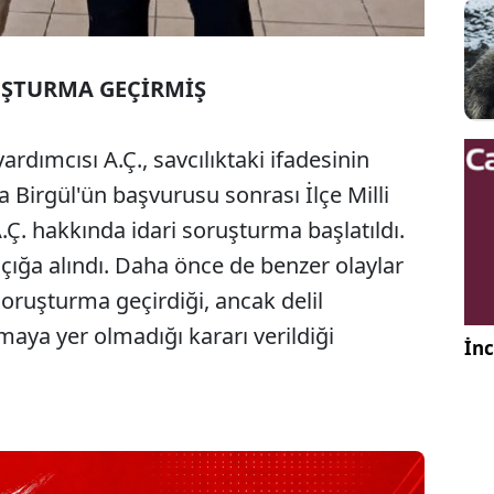
UŞTURMA GEÇİRMİŞ
ardımcısı A.Ç., savcılıktaki ifadesinin
a Birgül'ün başvurusu sonrası İlçe Milli
Ç. hakkında idari soruşturma başlatıldı.
ığa alındı. Daha önce de benzer olaylar
 soruşturma geçirdiği, ancak delil
maya yer olmadığı kararı verildiği
İnc