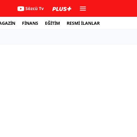
Sözcü Tv
AGAZİN
FİNANS
EĞİTİM
RESMİ İLANLAR