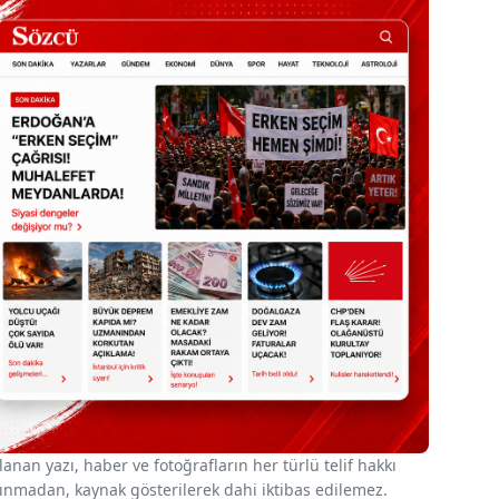
nan yazı, haber ve fotoğrafların her türlü telif hakkı
 alınmadan, kaynak gösterilerek dahi iktibas edilemez.