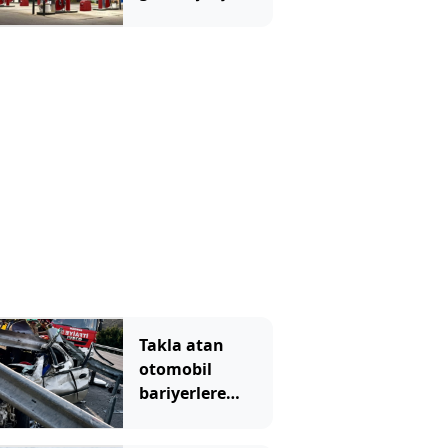
benzinlikte
unuttu! 6 saat
sonra yeniden
buluştular
Takla atan
otomobil
bariyerlere
daldı; 1 ölü, 1
ağır yaralı