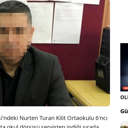
n Serik ilçesinde 6'ncı sınıf öğrencisi 11 yaşındaki
okul servisinden indiği sırada üzerine aracını
e kesici aletle kovaladığı iddia edilen müdür
 A.Ç. açığa alındı.
OLE
Gü
'ndeki Nurten Turan Kilit Ortaokulu 6'ncı
'ta okul dönüşü servisten indiği sırada,