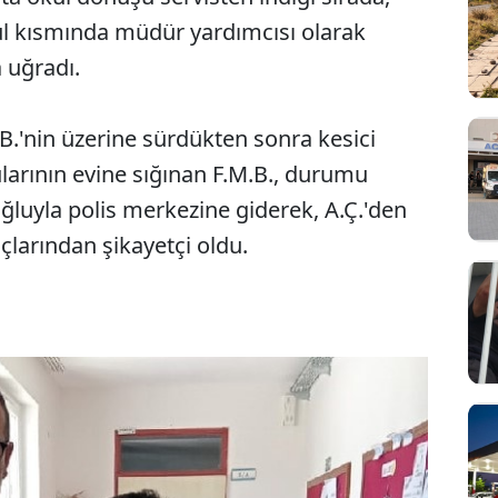
ul kısmında müdür yardımcısı olarak
a uğradı.
M.B.'nin üzerine sürdükten sonra kesici
larının evine sığınan F.M.B., durumu
 oğluyla polis merkezine giderek, A.Ç.'den
uçlarından şikayetçi oldu.