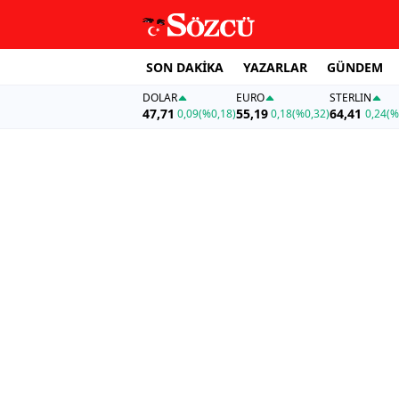
SON DAKİKA
YAZARLAR
GÜNDEM
DOLAR
EURO
STERLIN
47,71
55,19
64,41
0,09
(%0,18)
0,18
(%0,32)
0,24
(%