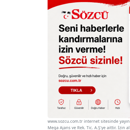
www.sozcu.com.tr internet sitesinde yayınla
Mega Ajans ve Rek. Tic. A.Ş'ye aittir. İzin