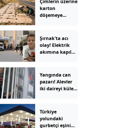
Çimlerin üzerine
karton
döşemeye
başladılar
Şırnak'ta acı
olay! Elektrik
akımına kapılan
4 yaşındaki
çocuk öldü
Yangında can
pazarı! Alevler
iki daireyi küle
çevirdi; mahsur
kalan aile
kurtarıldı
Türkiye
yolundaki
gurbetçi eşini