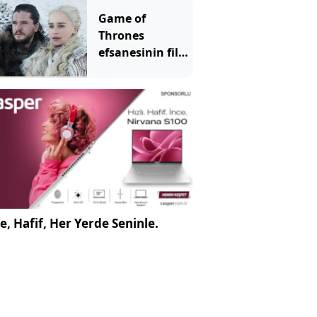
Game of
Thrones
efsanesinin filmi
geliyor
e, Hafif, Her Yerde Seninle.