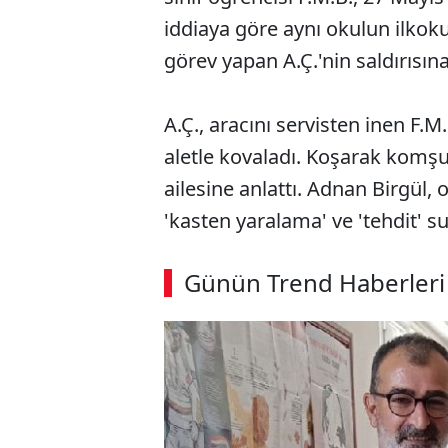
iddiaya göre aynı okulun ilkok
görev yapan A.Ç.'nin saldırısın
A.Ç., aracını servisten inen F.
aletle kovaladı. Koşarak komşu
ailesine anlattı. Adnan Birgül,
'kasten yaralama' ve 'tehdit' s
Günün Trend Haberleri