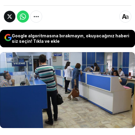
Google algoritmasına bırakmayın, okuyacağınız haberi
siz seçin! Tıkla ve ekle
Ev sahibi olmak amacıyla finansman arayışına
giren vatandaşlar için bankaların güncel konut
kredisi faiz oranları netleşti. 60 ay vadeli 1
milyon TL konut kredisinin banka banka aylık
taksitleri ve toplam geri ödeme tutarları
hesaplandı.