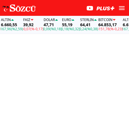
LTIN
FAİZ
DOLAR
EURO
STERLIN
BITCOIN
ALTIN
.660,55
39,92
47,71
55,19
64,41
64.853,17
6.660
7,96
(%2,59)
-0,07
(%-0,17)
0,09
(%0,18)
0,18
(%0,32)
0,24
(%0,38)
-151,78
(%-0,23)
167,96