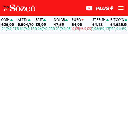
IN
ALTIN
FAİZ
DOLAR
EURO
STERLIN
BITCOIN
26,00
6.504,70
39,99
47,59
54,96
64,18
64.626,00
(%0,31)
8,61
(%0,13)
0,04
(%0,09)
0,03
(%0,06)
-0,05
(%-0,09)
0,08
(%0,13)
202,01
(%0,31)
8