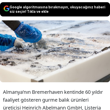
Google algoritmasına bırakmayın, okuyacağınız haberi
siz seçin! Tıkla ve ekle
Almanya'da 60 yıldır faaliyet gösteren
ünlü balıkçı ürünlerinde bakteri
çıkması nedeniyle iflasa sürüklendi.
Almanya’nın Bremerhaven kentinde 60 yıldır
faaliyet gösteren gurme balık ürünleri
üreticisi Heinrich Abelmann GmbH, Listeria