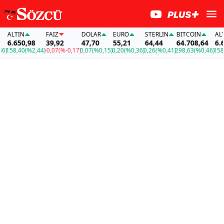
LTIN
FAİZ
DOLAR
EURO
STERLIN
BITCOIN
ALTIN
.650,98
39,92
47,70
55,21
64,44
64.708,64
6.650,
58,40
(%2,44)
-0,07
(%-0,17)
0,07
(%0,15)
0,20
(%0,36)
0,26
(%0,41)
298,63
(%0,46)
158,40
(