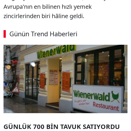
Avrupa'nın en bilinen hızlı yemek
zincirlerinden biri hâline geldi.
Günün Trend Haberleri
00:02
/ 08:15
Sesi Aç
GÜNLÜK 700 BİN TAVUK SATIYORDU