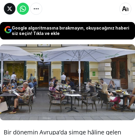
Google algoritmasına bırakmayın, okuyacağınız haberi
siz seçin! Tıkla ve ekle
Avrupa'nın adeta simgesi haline gelen ünlü
restoran zinciri iflas başvurusunda bulundu
Almanya merkezli restoran zincirinin dünya
genelinde 1.600'den fazla şubesi bulunuyor.
Bir dönemin Avrupa’da simge hâline gelen