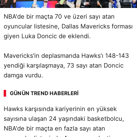
NBA'de bir maçta 70 ve üzeri sayı atan
oyuncular listesine, Dallas Mavericks forması
giyen Luka Doncic de eklendi.
Mavericks'in deplasmanda Hawks'ı 148-143
yendiği karşılaşmaya, 73 sayı atan Doncic
damga vurdu.
GÜNÜN TREND HABERLERI
Hawks karşısında kariyerinin en yüksek
sayısına ulaşan 24 yaşındaki basketbolcu,
NBA'de bir maçta en fazla sayı atan