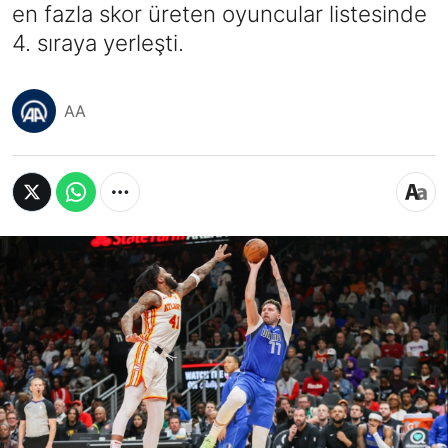
en fazla skor üreten oyuncular listesinde
4. sıraya yerleşti.
AA