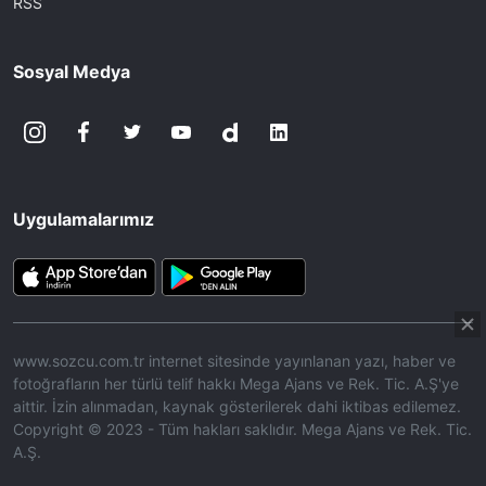
RSS
Sosyal Medya
Uygulamalarımız
www.sozcu.com.tr internet sitesinde yayınlanan yazı, haber ve
fotoğrafların her türlü telif hakkı Mega Ajans ve Rek. Tic. A.Ş'ye
aittir. İzin alınmadan, kaynak gösterilerek dahi iktibas edilemez.
Copyright © 2023 - Tüm hakları saklıdır. Mega Ajans ve Rek. Tic.
A.Ş.
HABERİ OKU
➜
00:17
/ 03:53