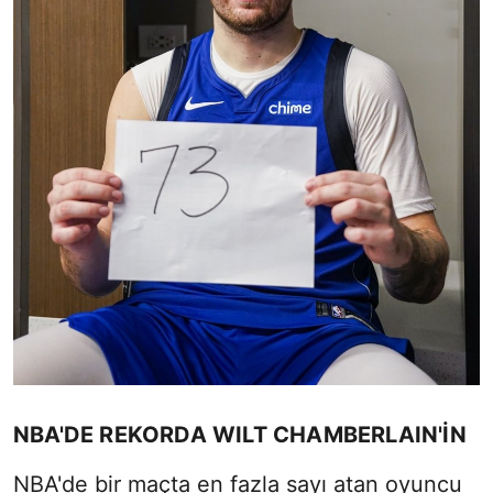
NBA'DE REKORDA WILT CHAMBERLAIN'İN
NBA'de bir maçta en fazla sayı atan oyuncu