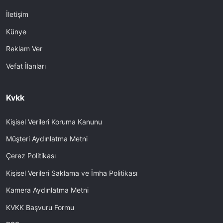
İletişim
Künye
Reklam Ver
Vefat İlanları
Kvkk
Kişisel Verileri Koruma Kanunu
Müşteri Aydınlatma Metni
Çerez Politikası
Kişisel Verileri Saklama ve İmha Politikası
Kamera Aydınlatma Metni
KVKK Başvuru Formu