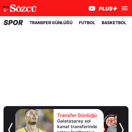
SPOR
TRANSFER GÜNLÜĞÜ
FUTBOL
BASKETBOL
lüğü
Transfer Günlüğü
ol
Çorum FK, Norveçli
inde
yıldıza imza attırdı
1 gün önce