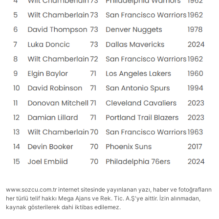
www.sozcu.com.tr internet sitesinde yayınlanan yazı, haber ve fotoğrafların
her türlü telif hakkı Mega Ajans ve Rek. Tic. A.Ş'ye aittir. İzin alınmadan,
kaynak gösterilerek dahi iktibas edilemez.