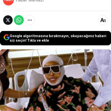
Haber Merkezi
Google algoritmasına bırakmayın, okuyacağınız haberi
siz seçin! Tıkla ve ekle
Geçtiğimiz haftalarda 74. yaşına merhaba diyen
Bülent Ersoy, sosyal medya hesabından yaptığı
paylaşımda geçirdiği estetik operasyonun
detaylarını aktardı. Ersoy'un yüzünü
gençleştirmek amacıyla 'Lolita Lift' ameliyatı
geçirdiği öğrenilirken, ünlü sanatçı uzun yıllardır
estetiğe mesafeli durduğunu ve botoks dahi
yaptırmadığını açıkladı.