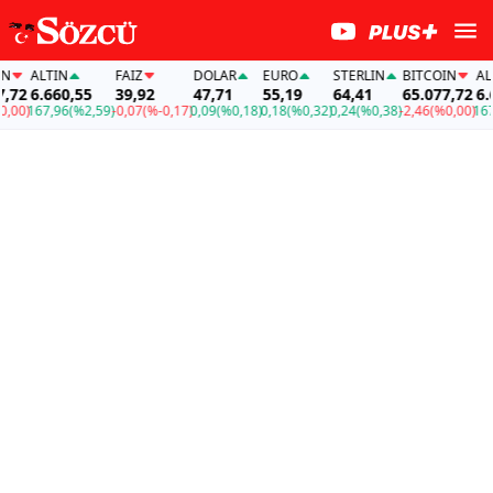
ALTIN
FAİZ
DOLAR
EURO
STERLIN
BITCOIN
ALTIN
2
6.660,55
39,92
47,71
55,19
64,41
65.077,72
6.66
0)
167,96
(%2,59)
-0,07
(%-0,17)
0,09
(%0,18)
0,18
(%0,32)
0,24
(%0,38)
-2,46
(%0,00)
167,9