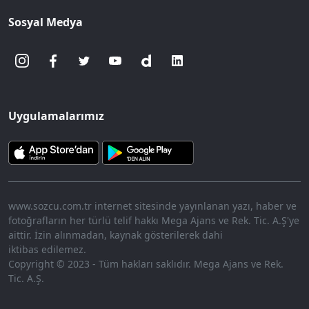
Sosyal Medya
Uygulamalarımız
www.sozcu.com.tr internet sitesinde yayınlanan yazı, haber ve
fotoğrafların her türlü telif hakkı Mega Ajans ve Rek. Tic. A.Ş'ye
aittir. İzin alınmadan, kaynak gösterilerek dahi
iktibas edilemez.
Copyright © 2023 - Tüm hakları saklıdır. Mega Ajans ve Rek.
Tic. A.Ş.