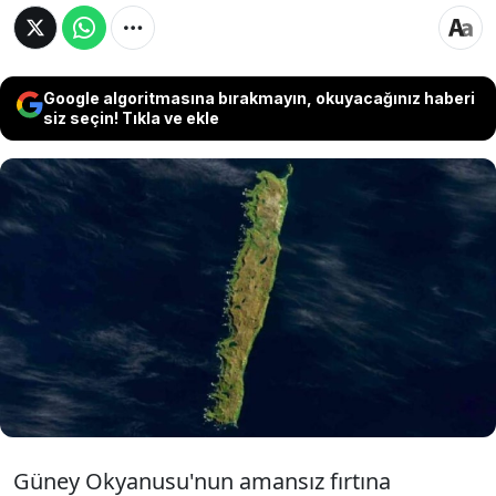
Google algoritmasına bırakmayın, okuyacağınız haberi
siz seçin! Tıkla ve ekle
Tazmanya ile Antarktika arasındaki
Macquarie Adası’nda yapılan saha
çalışmaları, adadaki bataklık alanların
genişlediğini ve yerli bitki örtüsünün suya
doyarak geri çekildiğini ortaya koydu.
Güney Okyanusu'nun amansız fırtına