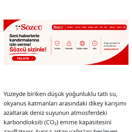
Yüzeyde biriken düşük yoğunluklu tatlı su,
okyanus katmanları arasındaki dikey karışımı
azaltarak deniz suyunun atmosferdeki
karbondioksiti (CO₂) emme kapasitesini
zayıflatıyor. Ayrıca artan yağışları besleyen