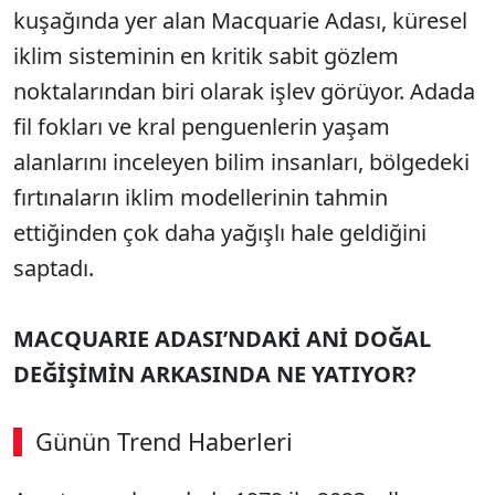
kuşağında yer alan Macquarie Adası, küresel
iklim sisteminin en kritik sabit gözlem
noktalarından biri olarak işlev görüyor. Adada
fil fokları ve kral penguenlerin yaşam
alanlarını inceleyen bilim insanları, bölgedeki
fırtınaların iklim modellerinin tahmin
ettiğinden çok daha yağışlı hale geldiğini
saptadı.
MACQUARIE ADASI’NDAKİ ANİ DOĞAL
DEĞİŞİMİN ARKASINDA NE YATIYOR?
Günün Trend Haberleri
00:02
/ 08:43