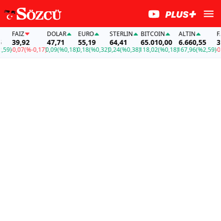
FAİZ
DOLAR
EURO
STERLIN
BITCOIN
ALTIN
FAİ
39,92
47,71
55,19
64,41
65.010,00
6.660,55
39,
9)
-0,07
(%-0,17)
0,09
(%0,18)
0,18
(%0,32)
0,24
(%0,38)
118,02
(%0,18)
167,96
(%2,59)
-0,0